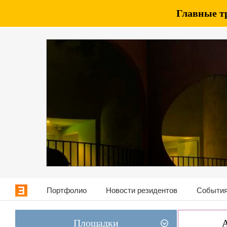
Главные т
Портфолио
Новости резидентов
События
Площадки