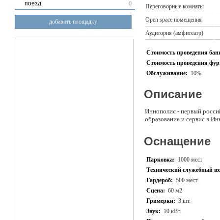
поезд
0
Переговорные комнаты
Open space помещения
добавить площадку
Аудитория (амфитеатр)
Стоимость проведения банк
Стоимость проведения фурш
Обслуживание:
10%
Описание
Иннополис - первый россий
образование и сервис в И
Оснащение
Парковка:
1000 мест
Технический служебный вх
Гардероб:
500 мест
Сцена:
60 м2
Гримерки:
3 шт.
Звук:
10 кВт.