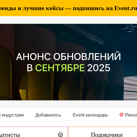
ренды и лучшие кейсы — подпишись на Event.ru 
 индустрии
Добавилось
Event календарь
Рекл
Артисты
Подрядчики