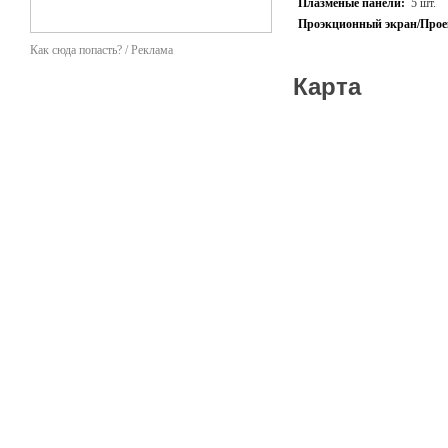
Плазменые панели:
5 шт.
Проэкционный экран/Прое
Как сюда попасть? / Реклама
Карта