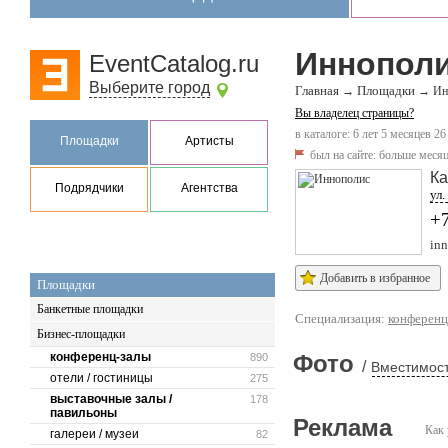
Иннопол
EventCatalog.ru
Выберите город
Главная
Площадки
→
→
Ин
Вы владелец страницы?
в каталоге: 6 лет 5 месяцев 26
Площадки
Артисты
был на сайте:
больше месяц
Ка
Подрядчики
Агентства
ул.
+
inn
Добавить в избранное
Площадки
Банкетные площадки
Специализация:
конференц
Бизнес-площадки
конференц-залы
Фото
890
/
Вместимост
отели / гостиницы
275
выставочные залы /
178
павильоны
Реклама
Как 
галереи / музеи
82