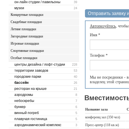
он-лайн студии / павильоны
39
музеи
24
Отправить заявку и
Концертные площадки
Свадебные площадки
Авторизуйтесь
, чтобы
Летние площадки
Имя
*
Загородные площадки
Игровые площадки
Спортивные площадки
Телефон
*
Особые площадки
центры дизайна / лофт-студии
228
территории заводов
53
городские парки
40
Мы не посредники - в
владелец этой страни
бассейн
26
ресторан на крыше
21
аэродромы
8
Вместимость
небоскребы
7
бункер
6
Название зала
С
винный погреб
5
конференц зал (350 чел)
плавучая гостиница
5
аэродинамический комплекс
Пресс-центр (118 кв.м)
3