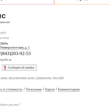
ис
нополис
 дней
а назад
зань
 Университетская, д. 1
7(843)203-92-53
opolis.ru
Сообщить об ошибке
-залы
,
выставочные залы / павильоны
,
бассейн
/
/
/
ь и стоимость
Описание
Карта
Комментарии
убрать рекламу?