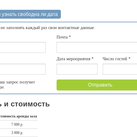
 узнать свободна ли дата
 не заполнять каждый раз свои контактные данные.
Почта
*
Дата мероприятия
*
Число гостей
*
аш запрос получит
Отправить
цы.
 и стоимость
тоимость аренды зала
7 000 р.
3 000 р.