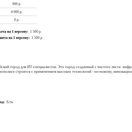
900 р.
4 000 р.
0 р.
ета на 1 персону:
1 500 р.
ета на 1 персону:
1 500 р.
ский город для ИТ-специалистов. Это город созданный с чистого листа: инфр
ннополисе строятся с применением высоких технологий - по-новому, инновацио
од:
Есть