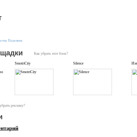
т
стер Поделкин
ощадки
Как убрать этот блок?
SmotriCity
Silence
Изв
убрать рекламу?
и
ентарий