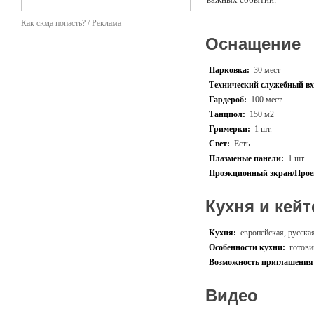
Для гостей предусмотрено
Как сюда попасть? / Реклама
Оснащение
Парковка:
30 мест
Технический служебный вх
Гардероб:
100 мест
Танцпол:
150 м2
Гримерки:
1 шт.
Свет:
Есть
Плазменые панели:
1 шт.
Проэкционный экран/Прое
Кухня и кейт
Кухня:
европейская, русска
Особенности кухни:
готови
Возможность приглашения 
Видео