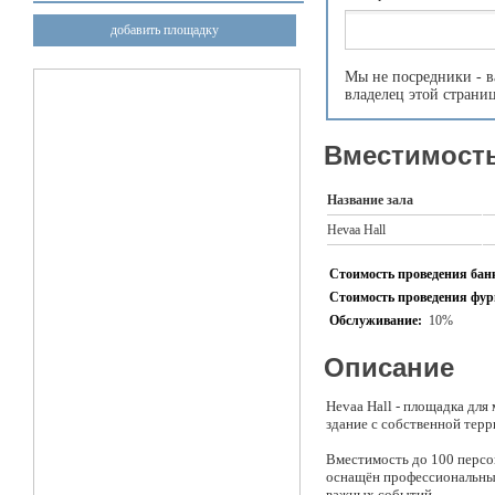
добавить площадку
Мы не посредники - в
владелец этой страни
Вместимость
Название зала
Hevaa Hall
Стоимость проведения банк
Стоимость проведения фурш
Обслуживание:
10%
Описание
Hevaa Hall - площадка для
здание с собственной терр
Вместимость до 100 персон
оснащён профессиональным
важных событий.