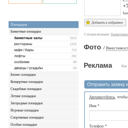
+7
ban
Добавить в избранное
Площадки
Банкетные площадки
Специализация:
банкетные
банкетные залы
1523
рестораны
1225
Фото
/
Вместимост
кафе / бары
715
лофты
292
особняки
89
Реклама
Как 
дворцы / усадьбы
63
Бизнес-площадки
Концертные площадки
Отправить заявку и
Свадебные площадки
Летние площадки
Авторизуйтесь
, чтобы
Загородные площадки
Имя
*
Игровые площадки
Спортивные площадки
Особые площадки
Телефон
*