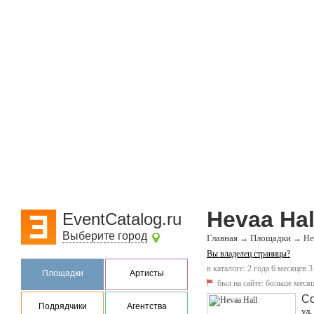
Hevaa Hal
EventCatalog.ru
Выберите город
Главная
Площадки
→
→
He
Вы владелец страницы?
в каталоге: 2 года 6 месяцев 3
Площадки
Артисты
был на сайте:
больше месяц
С
Подрядчики
Агентства
ул.