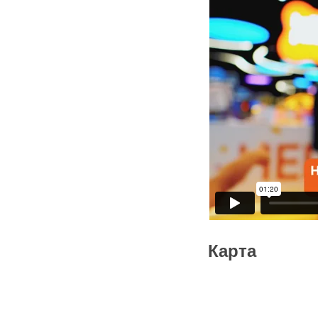
⁃ Тематический герой на 1 
Цена: будни 17 200 рубле
HELLO PARTY
- Аренда Party Room 2,5 ча
⁃ Безлимитные билеты в па
⁃ Тематический герой на 1 
⁃ Праздничная активность
⁃ Шар-сюрприз
⁃ Интерактивное поздравл
⁃ Праздничное угощение
⁃ 30 обработанных фото со
Цена: будни 34 500 рубле
HELLO BOOM
⁃ Аренда Party Room 2,5 ча
⁃ Безлимитные билеты в па
⁃ Тематический герой на 1 
⁃ Мастер-класс на выбор
⁃ Шар сюрприз или пиньят
Карта
⁃ Интерактивное поздравл
⁃ Шоу-программа на выбо
⁃ Праздничное угощение
⁃ 50 обработанных фото со
⁃ Подарок имениннику
Цена: будни 59 800 рубле