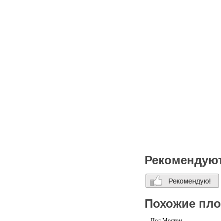
HELLO SUPER
⁃ Аренда зоны кафе или все
⁃ Дополнительные услуги 
⁃ Детальная разработка и 
⁃ Персональный менеджер
Цена по запросу
Рекомендую
Похожие пл
Под Мостом