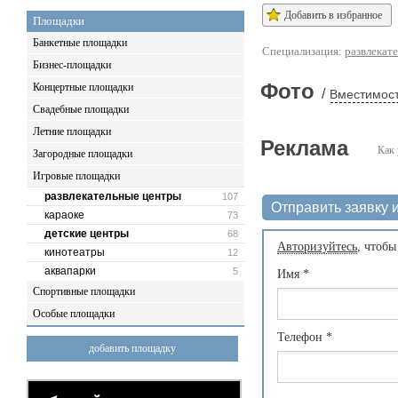
Добавить в избранное
Площадки
Банкетные площадки
Специализация:
развлекат
Бизнес-площадки
Фото
Концертные площадки
/
Вместимост
Свадебные площадки
Летние площадки
Реклама
Как 
Загородные площадки
Игровые площадки
развлекательные центры
107
Отправить заявку и
караоке
73
детские центры
68
Авторизуйтесь
, чтобы
кинотеатры
12
аквапарки
5
Имя
*
Спортивные площадки
Особые площадки
Телефон
*
добавить площадку