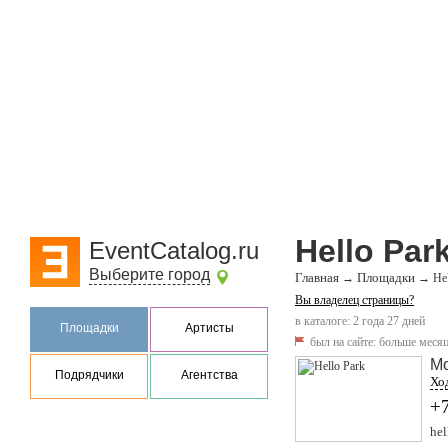
Hello Par
EventCatalog.ru
Выберите город
Главная
Площадки
→
→
He
Вы владелец страницы?
в каталоге: 2 года 27 дней
Площадки
Артисты
был на сайте:
больше месяц
М
Подрядчики
Агентства
Ход
+
hel