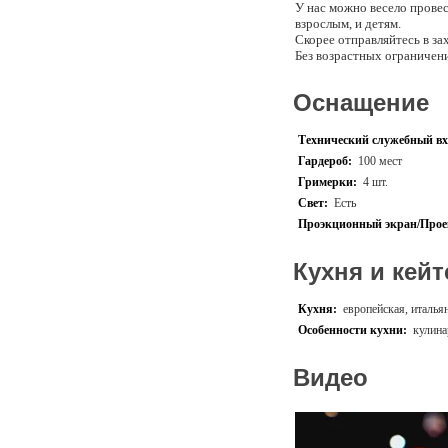
У нас можно весело провес
взрослым, и детям.
Скорее отправляйтесь в з
Без возрастных ограничен
В Hello Park можно ярко и
Оснащение
праздничного банкета и д
Праздник в Hello Park – э
Технический служебный вх
Гардероб:
100 мест
- Здесь дети попадают в 
Гримерки:
4 шт.
- Множество потрясающих т
Свет:
Есть
и классики, а также ожива
Проэкционный экран/Прое
- Вовлекающие игровые ме
координацию и другие нав
Кухня и кейт
- Веселый и полезный отды
Кухня:
европейская, италья
В парке представлены чет
Особенности кухни:
кулина
для больших мероприятий.
Видео
ПАКЕТНЫЕ ПРЕДЛОЖЕ
HELLO FUN
- Аренда Party Room 2,5 ча
⁃ Безлимитные билеты в па