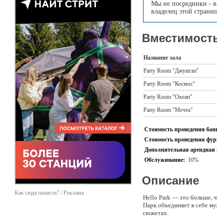
Мы не посредники - в
владелец этой страни
Вместимость
Название зала
Party Room "Джунгли"
Party Room "Космос"
Party Room "Океан"
Party Room "Мечта"
Стоимость проведения банк
Стоимость проведения фурш
Дополнительная арендная 
Обслуживание:
10%
Описание
Как сюда попасть? / Реклама
Hello Park — это больше, 
Парк объединяет в себе м
сюжетах.