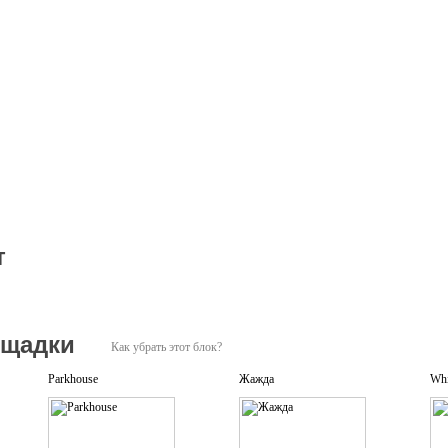
т
ощадки
Как убрать этот блок?
Parkhouse
Жажда
Wh