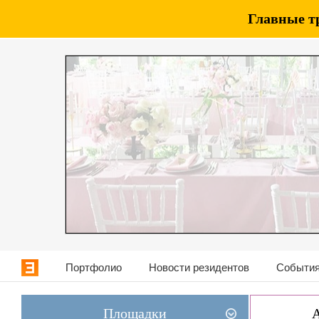
Главные т
Портфолио
Новости резидентов
События
Площадки