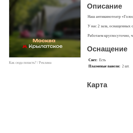
Описание
Наш антикинотеатр «Голо
У нас 2 зала, оснащенных о
Работаем круглосуточно, 
Оснащение
Свет:
Есть
Как сюда попасть? / Реклама
Плазменые панели:
2 шт.
Карта