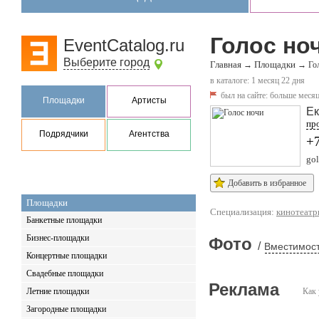
Голос но
EventCatalog.ru
Выберите город
Главная
Площадки
→
→
Го
в каталоге: 1 месяц 22 дня
был на сайте:
больше месяц
Площадки
Артисты
Ек
про
Подрядчики
Агентства
+
gol
Добавить в избранное
Площадки
Специализация:
кинотеат
Банкетные площадки
Бизнес-площадки
Фото
/
Вместимост
Концертные площадки
Свадебные площадки
Реклама
Летние площадки
Как 
Загородные площадки