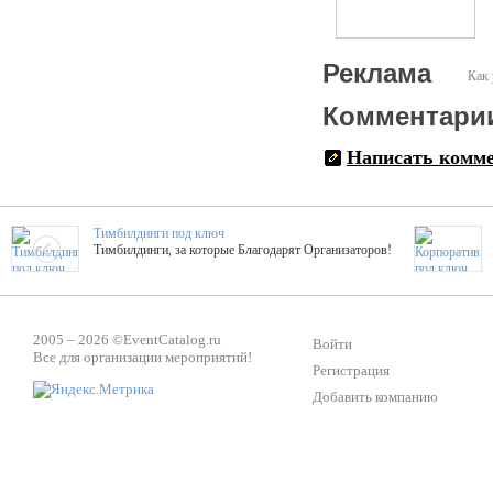
Реклама
Как 
Комментари
Написать комм
Тимбилдинги под ключ
Тимбилдинги, за которые Благодарят Организаторов!
Жажда Творчества
ТОПовые мастер-классы на мероприятие! Гибкие цены!
2005 – 2026 ©
EventCatalog.ru
Войти
Все для организации мероприятий!
Регистрация
Добавить компанию
ShowTex - Декор и Ди
Мас
ShowTex - производитель огнестойких декораций
ТОП
Группа «Москвичка»
3D 