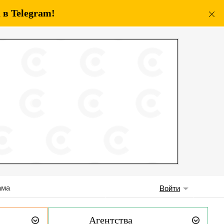
в Telegram!
ама
Войти
Агентства