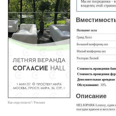
Мы не посредники - в
владелец этой страни
Вместимость
Название зала
Гранд Холл
Большой конференц-зал
Малый конференц-зал
Ресторан Лесной
Стоимость проведения банк
Стоимость проведения фурш
Дополнительная арендная 
Обслуживание:
10%
Описание
Как сюда попасть? / Реклама
HELIOPARK Lesnoy, один и
поездки вдвоем и веселого