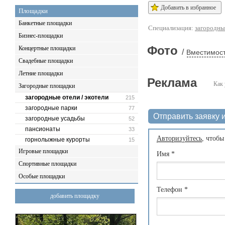
Добавить в избранное
Площадки
Банкетные площадки
Специализация:
загородные
Бизнес-площадки
Фото
Концертные площадки
/
Вместимост
Свадебные площадки
Летние площадки
Реклама
Как 
Загородные площадки
загородные отели / экотели
215
загородные парки
77
Отправить заявку и
загородные усадьбы
52
пансионаты
33
Авторизуйтесь
, чтобы
горнолыжные курорты
15
Игровые площадки
Имя
*
Спортивные площадки
Особые площадки
Телефон
*
добавить площадку