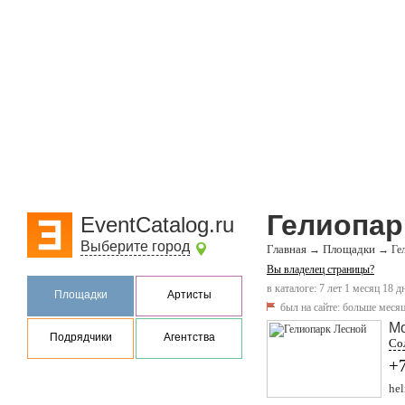
Гелиопар
EventCatalog.ru
Выберите город
Главная
Площадки
→
→
Ге
Вы владелец страницы?
в каталоге: 7 лет 1 месяц 18 д
Площадки
Артисты
был на сайте:
больше месяц
Мо
Подрядчики
Агентства
Со
+
hel