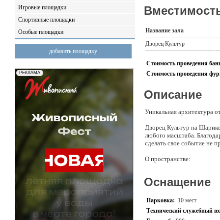
Игровые площадки
Вместимость
Спортивные площадки
Название зала
Особые площадки
Дворец Культур
добавить площадку
Стоимость проведения банк
Стоимость проведения фурш
Описание
Уникальная архитектура от
Дворец Культур на Шарико
любого масштаба. Благодар
сделать свое событие не 
О пространстве:
Основной зал - 410 м2
Фойе - 400 м2
Оснащение
Высота потолков - 8 м
Панорамные окна - 5 м
Два дополнительных зала -
Парковка:
10 мест
Гримерные комнаты - 5 ш
Технический служебный вх