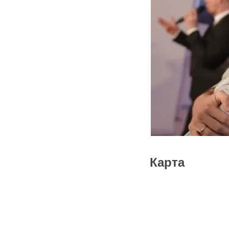
Международные конферен
Бизнес-семинары и тренин
Презентации и product laun
Корпоративные собрания и
Нетворкинг-ивенты и выст
Дворец Культур — это не п
продуктивности и успеху 
Карта