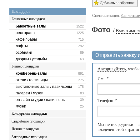
Добавить в избранное
Площадки
Специализация:
банкетные
Банкетные площадки
банкетные залы
1522
Фото
/
Вместимост
рестораны
1225
кафе / бары
715
лофты
292
особняки
89
Отправить заявку и
дворцы / усадьбы
63
Бизнес-площадки
Авторизуйтесь
, чтобы
конференц-залы
891
Имя
*
отели / гостиницы
275
выставочные залы / павильоны
178
галереи / музеи
83
он-лайн студии / павильоны
39
Телефон
*
музеи
25
Концертные площадки
Свадебные площадки
Мы не посредники - в
Летние площадки
владелец этой страни
Загородные площадки