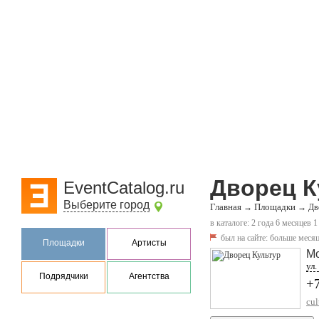
Дворец К
EventCatalog.ru
Выберите город
Главная
Площадки
→
→
Дв
в каталоге: 2 года 6 месяцев 1
был на сайте:
больше месяц
Площадки
Артисты
М
ул.
Подрядчики
Агентства
+7
cul