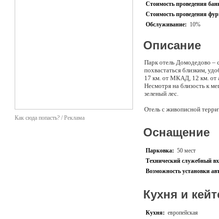
Стоимость проведения банк
Стоимость проведения фурш
Обслуживание:
10%
Описание
Парк отель Домодедово – с
похвастаться близким, уд
17 км. от МКАД, 12 км. от
Несмотря на близость к м
зеленый лес.
Отель с живописной терри
ресторан, напоминающий ц
Как сюда попасть? / Реклама
не только вкусно поесть, 
Оснащение
конференцию. Зал вмещает 
Мы, также, рады пригласит
Парковка:
50 мест
русскую баню на дровах ил
Технический служебный вх
год. Приятным дополнением
Возможность установки ав
Совсем недавно на террито
просторный белоснежный ш
Кухня и кейт
проблем вместит до 120 гос
можно полюбоваться прир
Кухня:
европейская
Наш отель будет рад разме