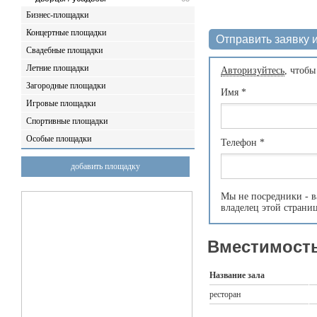
Бизнес-площадки
Концертные площадки
Отправить заявку и
Свадебные площадки
Летние площадки
Авторизуйтесь
, чтобы
Загородные площадки
Имя
*
Игровые площадки
Спортивные площадки
Особые площадки
Телефон
*
добавить площадку
Мы не посредники - в
владелец этой страни
Вместимость
Название зала
ресторан