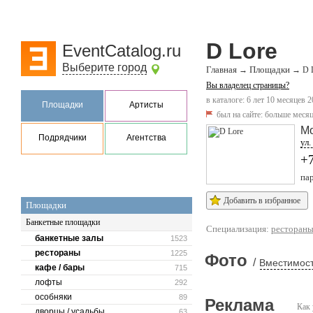
D Lore
EventCatalog.ru
Выберите город
Главная
Площадки
→
→
D 
Вы владелец страницы?
в каталоге: 6 лет 10 месяцев 2
Площадки
Артисты
был на сайте:
больше месяц
Мо
Подрядчики
Агентства
ул.
+
па
Добавить в избранное
Площадки
Банкетные площадки
Специализация:
ресторан
банкетные залы
1523
рестораны
1225
Фото
/
Вместимост
кафе / бары
715
лофты
292
особняки
89
Реклама
Как 
дворцы / усадьбы
63