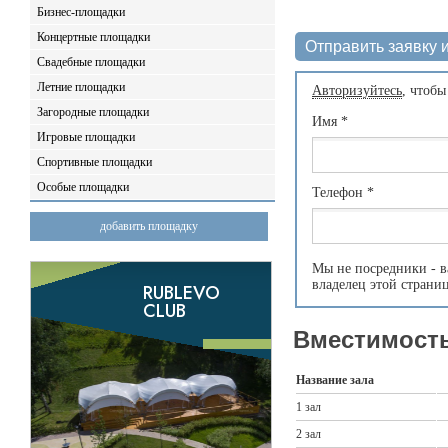
Бизнес-площадки
Концертные площадки
Отправить заявку и
Свадебные площадки
Летние площадки
Авторизуйтесь
, чтобы
Загородные площадки
Имя
*
Игровые площадки
Спортивные площадки
Особые площадки
Телефон
*
добавить площадку
Мы не посредники - в
владелец этой страни
Вместимость
Название зала
1 зал
2 зал