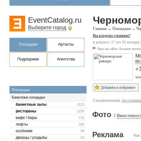
Черномор
EventCatalog.ru
Выберите город
Главная
Площадки
→
→
Че
Вы владелец страницы?
в каталоге: 17 лет 10 месяцев
Площадки
Артисты
был на сайте:
больше месяц
М
Подрядчики
Агентства
60-
+7
www
Добавить в избранное
Площадки
Банкетные площадки
Специализация:
ресторан
банкетные залы
1523
рестораны
1225
Фото
/
Вместимост
кафе / бары
715
лофты
292
особняки
89
Реклама
Как 
дворцы / усадьбы
63