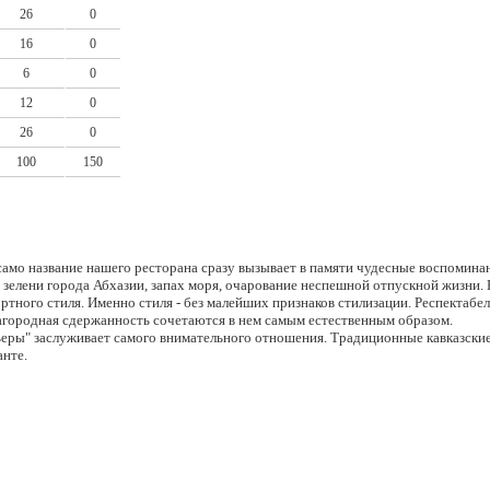
26
0
16
0
6
0
12
0
26
0
100
150
само название нашего ресторана сразу вызывает в памяти чудесные воспоминан
зелени города Абхазии, запах моря, очарование неспешной отпускной жизни. 
тного стиля. Именно стиля - без малейших признаков стилизации. Респектабе
лагородная сдержанность сочетаются в нем самым естественным образом.
еры" заслуживает самого внимательного отношения. Традиционные кавказские
анте.