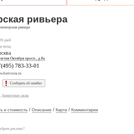
ская ривьера
рноморская ривьера
 28 дней
а назад
осква
летия Октября просп., д.8а
(495) 783-33-01
.bsriviera.ru
Сообщить об ошибке
ы
,
банкетные залы
/
/
/
ь и стоимость
Описание
Карта
Комментарии
убрать рекламу?