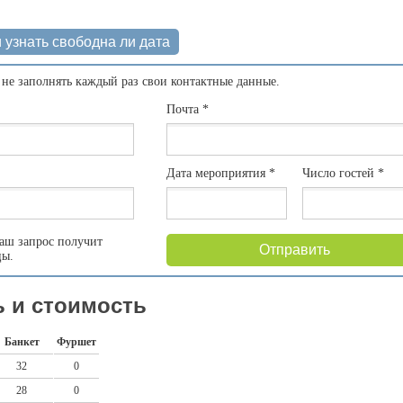
 узнать свободна ли дата
 не заполнять каждый раз свои контактные данные.
Почта
*
Дата мероприятия
*
Число гостей
*
аш запрос получит
Отправить
цы.
 и стоимость
Банкет
Фуршет
32
0
28
0