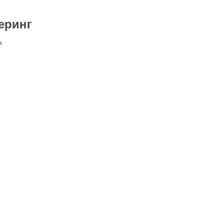
еринг
я