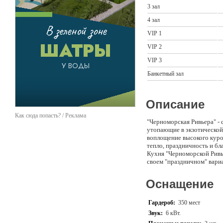
3 зал
4 зал
VIP 1
VIP 2
VIP 3
Банкетный зал
Описание
Как сюда попасть? / Реклама
"Черноморская Ривьера" - 
утопающие в экзотической 
воплощение высокого курор
тепло, праздничность и б
Кухня "Черноморской Ривь
своем "праздничном" вари
Оснащение
Гардероб:
350 мест
Звук:
6 кВт.