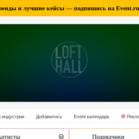
ренды и лучшие кейсы — подпишись на Event.ru 
 индустрии
Добавилось
Event календарь
Рекл
Артисты
Подрядчики