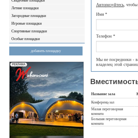
Свадебные площадки
Авторизуйтесь
, чтобы
Летние площадки
Имя
*
Загородные площадки
Игровые площадки
Спортивные площадки
Телефон
*
Особые площадки
добавить площадку
Мы не посредники - в
владелец этой страни
Вместимость
Название зала
Конференц-зал
Малая переговорная
комната
Большая переговорная
комната