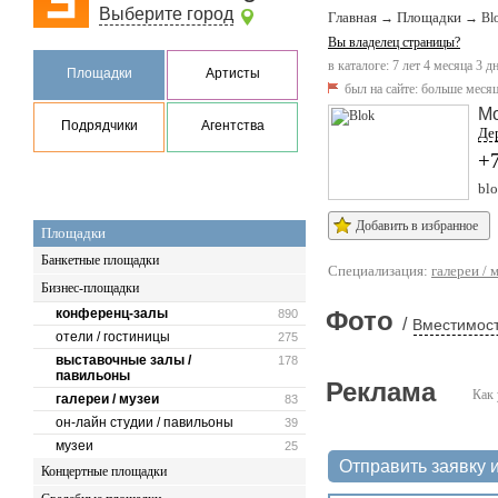
Выберите город
Главная
Площадки
→
→
Bl
Вы владелец страницы?
в каталоге: 7 лет 4 месяца 3 д
Площадки
Артисты
был на сайте:
больше месяц
М
Подрядчики
Агентства
Де
+
blo
Добавить в избранное
Площадки
Банкетные площадки
Специализация:
галереи / 
Бизнес-площадки
конференц-залы
Фото
890
/
Вместимост
отели / гостиницы
275
выставочные залы /
178
павильоны
Реклама
Как 
галереи / музеи
83
он-лайн студии / павильоны
39
музеи
25
Отправить заявку и
Концертные площадки