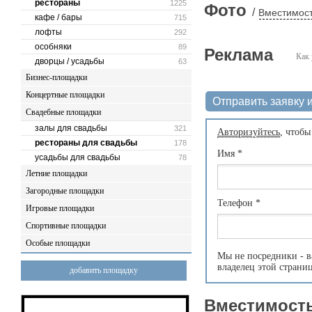
рестораны
1225
Фото
/
Вместимост
кафе / бары
715
лофты
292
особняки
89
Реклама
Как 
дворцы / усадьбы
63
Бизнес-площадки
Концертные площадки
Отправить заявку и
Свадебные площадки
залы для свадьбы
321
Авторизуйтесь
, чтобы
рестораны для свадьбы
178
Имя
*
усадьбы для свадьбы
78
Летние площадки
Загородные площадки
Телефон
*
Игровые площадки
Спортивные площадки
Особые площадки
Мы не посредники - в
владелец этой страни
добавить площадку
Вместимость