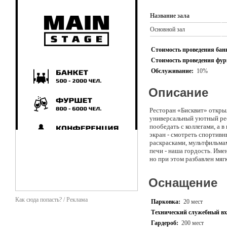
Название зала
Основной зал
Стоимость проведения банк
Стоимость проведения фурш
Обслуживание:
10%
Описание
Ресторан «Бисквит» открыл
универсальный уютный рес
пообедать с коллегами, а
экран - смотреть спортивн
раскрасками, мультфильма
печи - наша гордость. Име
но при этом разбавлен мя
радуемся вместе с вами н
уверены, что в ресторан м
Оснащение
НАША КУХНЯ
В нашем ресторане довольн
Как сюда попасть? / Реклама
Парковка:
20 мест
дополняет раздел с гастро
Технический служебный вх
Также у нас большая барна
Гардероб:
200 мест
нашим основным меню. По 