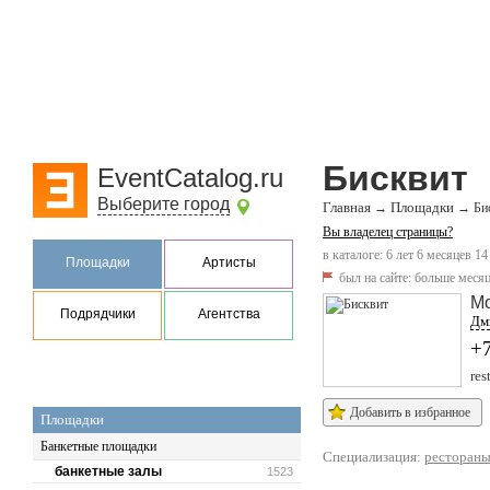
Бисквит
EventCatalog.ru
Выберите город
Главная
Площадки
→
→
Би
Вы владелец страницы?
в каталоге: 6 лет 6 месяцев 14
Площадки
Артисты
был на сайте:
больше месяц
Мо
Подрядчики
Агентства
Дм
+
res
Добавить в избранное
Площадки
Банкетные площадки
Специализация:
ресторан
банкетные залы
1523