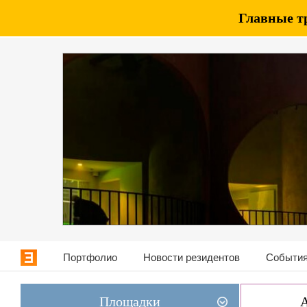
Главные т
Портфолио
Новости резидентов
События
Площадки