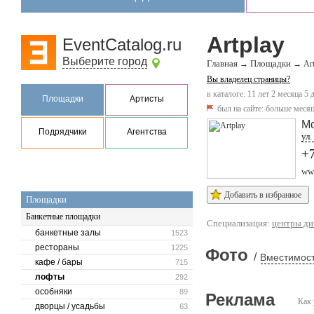
Artplay
EventCatalog.ru
Выберите город
Главная
Площадки
→
→
Ar
Вы владелец страницы?
в каталоге: 11 лет 2 месяца 5 
Площадки
Артисты
был на сайте:
больше месяц
М
Подрядчики
Агентства
ул
+
www
Добавить в избранное
Площадки
Банкетные площадки
Специализация:
центры ди
банкетные залы
1523
рестораны
1225
Фото
/
Вместимост
кафе / бары
715
лофты
292
особняки
89
Реклама
Как 
дворцы / усадьбы
63