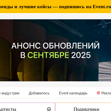
ренды и лучшие кейсы — подпишись на Event.ru 
 индустрии
Добавилось
Event календарь
Рекл
Артисты
Подрядчики