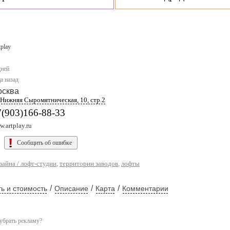
tplay
дней
а назад
осква
. Нижняя Сыромятническая, 10, стр.2
7(903)166-88-33
.artplay.ru
Сообщить об ошибке
зайна / лофт-студии
,
территории заводов
,
лофты
/
/
/
ь и стоимость
Описание
Карта
Комментарии
убрать рекламу?