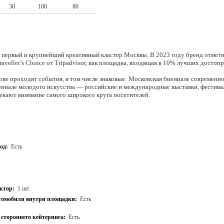
30
100
80
первый и крупнейший креативный кластер Москвы. В 2023 году бренд отметил
raveller’s Choice от Tripadvisor, как площадка, входящая в 10% лучших досто
ове проходят события, в том числе знаковые: Московская биеннале современно
еннале молодого искусства — российские и международные выставки, фестивал
кают внимание самого широкого круга посетителей.
од:
Есть
ктор:
1 шт.
томобиля внутри площадки:
Есть
стороннего кейтеринга:
Есть