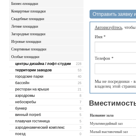
Бизнес-площадки
Концертные площадки
Отправить заявку и
Свадебные площадки
Летние площадки
Авторизуйтесь
, чтобы
Загородные площадки
Имя
*
Игровые площадки
Спортивные площадки
Особые площадки
Телефон
*
центры дизайна / лофт-студии
228
территории заводов
53
городские парки
40
Мы не посредники - в
бассейн
26
владелец этой страни
ресторан на крыше
21
аэродромы
8
Вместимость
небоскребы
7
бункер
6
винный погреб
5
Название зала
плавучая гостиница
5
Мультимедийный зал
аэродинамический комплекс
3
Малый выставочный зал
поезд
0