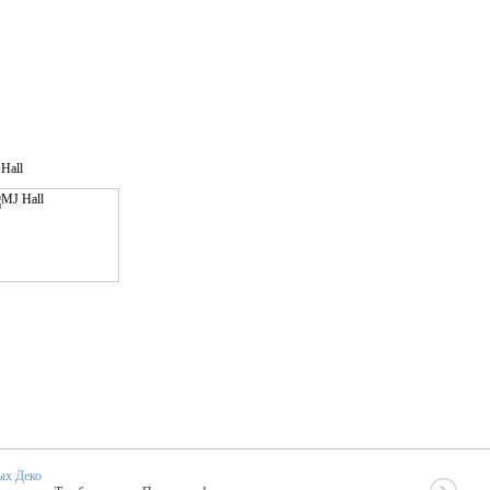
Hall
ых Деко