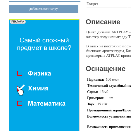
Галерея
добавить площадку
Описание
Центр дизайна ARTPLAY – 
кластер получил награду T
В залах на постоянной осн
биеннале архитектуры, Би
премьеры в ATPLAY привле
Оснащение
Парковка:
100 мест
Технический служебный вх
Сцена:
16 м2
Гримерки:
1 шт.
Звук:
15 кВт.
Проэкционный экран/Прое
Возможность установки ав
Возможность приглашения 