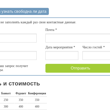
 узнать свободна ли дата
 не заполнять каждый раз свои контактные данные.
Почта
*
Дата мероприятия
*
Число гостей
*
аш запрос получит
Отправить
цы.
 и стоимость
Банкет
Фуршет
Конференция
250
350
350
300
400
400