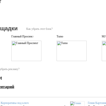
т
ощадки
Как убрать этот блок?
Главный Проспект
Tumo
MJ 
убрать рекламу?
и
ентарий
Корпоративы под ключ
Гении Картонн