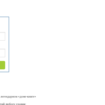
 легендарном «доме-книге»
ятий любого уровня: