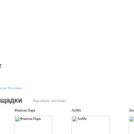
т
стер Поделкин
ощадки
Как убрать этот блок?
Фэнтези Парк
ArtMe
Лен