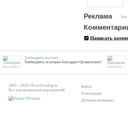
Реклама
Как 
Комментари
Написать комм
Тимбилдинги под ключ
Тимбилдинги, за которые Благодарят Организаторов!
Жажда Творчества
ТОПовые мастер-классы на мероприятие! Гибкие цены!
2005 – 2026 ©
EventCatalog.ru
Войти
Все для организации мероприятий!
Регистрация
Добавить компанию
ShowTex - Декор и Ди
Мас
ShowTex - производитель огнестойких декораций
ТОП
Группа «Москвичка»
3D 
Настроение, стиль, настоящий драйв в Ваш день!
Кажд