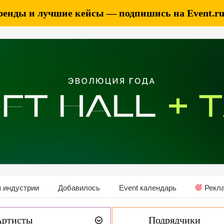
ренды и лучшие кейсы — подпишись на Event.ru 
 индустрии
Добавилось
Event календарь
Рекл
Артисты
Подрядчики