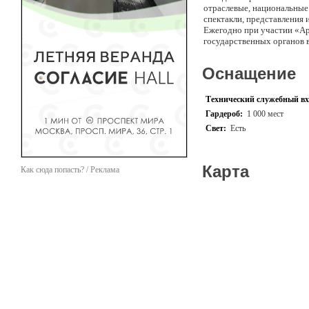
отраслевые, национальные 
спектакли, представления 
Ежегодно при участии «Ар
государственных органов в
«Арбат - Экспо» предоста
обслуживания и полный сп
Оснащение
Технический служебный вх
Гардероб:
1 000 мест
Свет:
Есть
Карта
Как сюда попасть? / Реклама