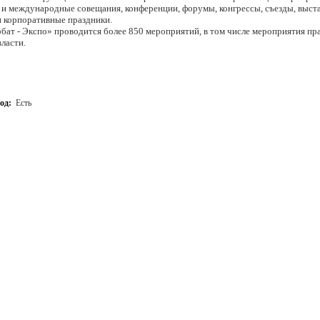
и международные совещания, конференции, форумы, конгрессы, съезды, выстав
и корпоративные праздники.
бат - Экспо» проводится более 850 мероприятий, в том числе мероприятия пра
ласти.
вляет широкий выбор залов и помещений для различного формата мероприятий
ектр дополнительных услуг, позволяющих реализовывать практически любую
од:
Есть