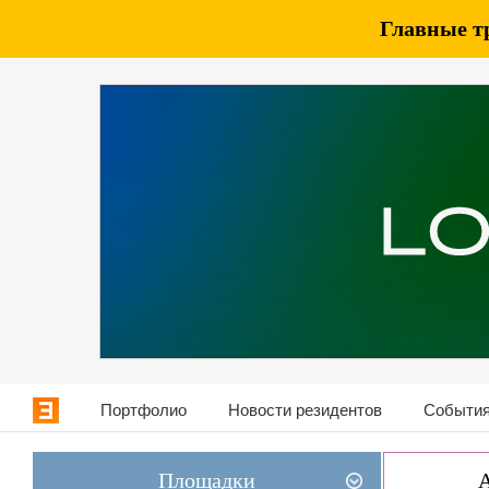
Главные т
Портфолио
Новости резидентов
События
Площадки