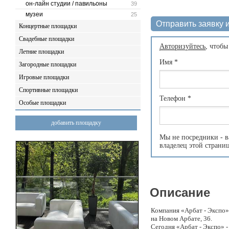
он-лайн студии / павильоны
39
музеи
25
Отправить заявку и
Концертные площадки
Свадебные площадки
Авторизуйтесь
, чтобы
Летние площадки
Имя
*
Загородные площадки
Игровые площадки
Спортивные площадки
Телефон
*
Особые площадки
добавить площадку
Мы не посредники - в
владелец этой страни
Описание
Компания «Арбат - Экспо»
на Новом Арбате, 36.
Сегодня «Арбат - Экспо» 