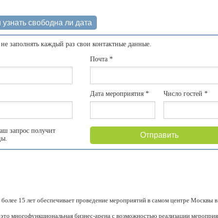
 узнать свободна ли дата
 не заполнять каждый раз свои контактные данные.
Почта
*
Дата мероприятия
*
Число гостей
*
аш запрос получит
Отправить
цы.
 более 15 лет обеспечивает проведение мероприятий в самом центре Москвы в
- это многофункциональная бизнес-арена с возможностью реализации меропри