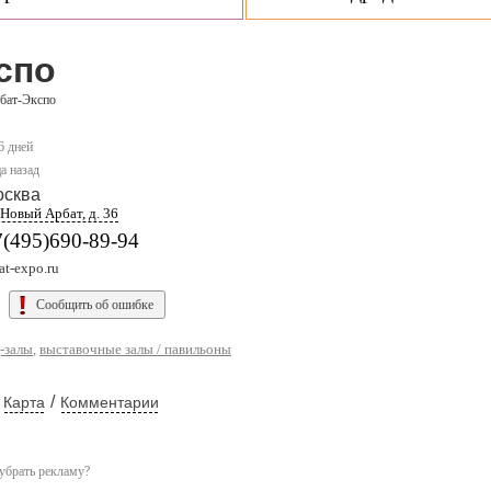
спо
бат-Экспо
6 дней
а назад
осква
 Новый Арбат, д. 36
7(495)690-89-94
at-expo.ru
Сообщить об ошибке
-залы
,
выставочные залы / павильоны
/
Карта
Комментарии
убрать рекламу?