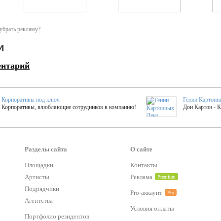
убрать рекламу?
и
ентарий
Корпоративы под ключ
Гении Картонн
Корпоративы, влюбляющие сотрудников в компанию!
Дон Картон - 
Выездные мастер-клас
Группа KAL
Более 420 мастер-классов на выезде на мероприятие!
Яркое музыка
Разделы сайта
О сайте
Площадки
Контакты
тер-классы
Букинг компания №1
Артисты
Реклама
Premium
 25 активностей! Смета за 15 минут!
Оперативная информация о люб
Подрядчики
Pro-аккаунт
Pro
Агентства
Условия оплаты
Mapping
Хотите весело?
Портфолио резидентов
ый второй заказ контента со скидкой в 15%
Темпераментные балканс