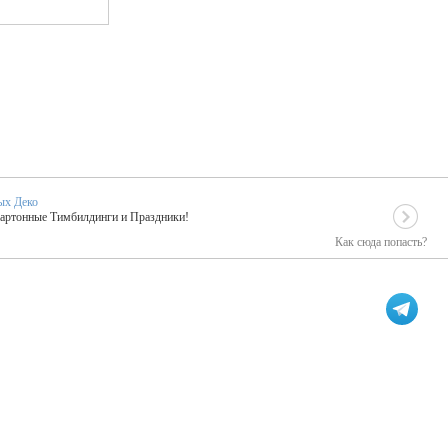
ых Деко
Картонные Тимбилдинги и Праздники!
Как сюда попасть?
EIDOSKOP
льное событие вашего праздника!
ых зарубежных артистах
ПК Киловатт Уфа
кие хиты от Паши Парфения!
Техническое обеспечение мероприятий