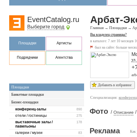
Арбат-Эк
EventCatalog.ru
Выберите город
Главная
Площадки
→
→
Ар
Вы владелец страницы?
в каталоге: 7 лет 10 месяцев 1
Площадки
Артисты
был на сайте:
больше месяц
М
Подрядчики
Агентства
ул.
+
arb
Добавить в избранное
Площадки
Банкетные площадки
Специализация:
конференц
Бизнес-площадки
конференц-залы
Фото
890
/
/
Описание
отели / гостиницы
275
выставочные залы /
178
павильоны
Реклама
Как 
галереи / музеи
83