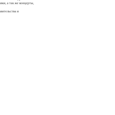
ки, а так же концерты,
вительства и
, высокий уровень
 концепцию «под ключ».