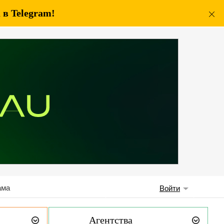
в Telegram!
ама
Войти
Агентства