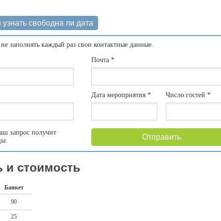
 узнать свободна ли дата
 не заполнять каждый раз свои контактные данные.
Почта
*
Дата мероприятия
*
Число гостей
*
аш запрос получит
Отправить
цы.
 и стоимость
Банкет
90
25