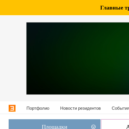
Главные т
Портфолио
Новости резидентов
События
Площадки