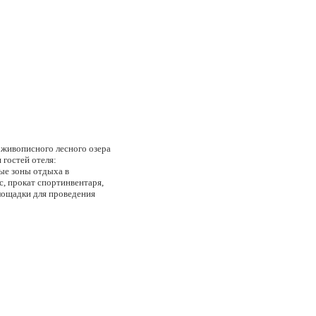
 живописного лесного озера
 гостей отеля:
ые зоны отдыха в
с, прокат спортинвентаря,
лощадки для проведения