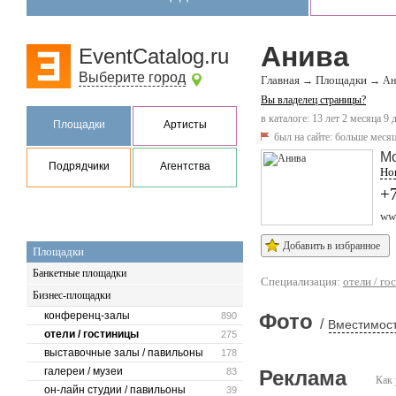
Анива
EventCatalog.ru
Выберите город
Главная
Площадки
→
→
Ан
Вы владелец страницы?
в каталоге: 13 лет 2 месяца 9 
Площадки
Артисты
был на сайте:
больше месяц
Мо
Подрядчики
Агентства
Но
+7
www
Добавить в избранное
Площадки
Банкетные площадки
Специализация:
отели / г
Бизнес-площадки
конференц-залы
Фото
890
/
Вместимост
отели / гостиницы
275
выставочные залы / павильоны
178
галереи / музеи
83
Реклама
Как 
он-лайн студии / павильоны
39