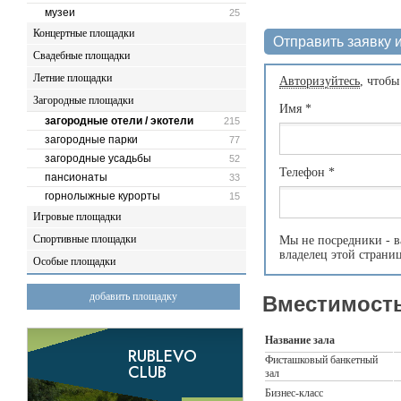
музеи
25
Концертные площадки
Отправить заявку и
Свадебные площадки
Летние площадки
Авторизуйтесь
, чтобы
Загородные площадки
Имя
*
загородные отели / экотели
215
загородные парки
77
загородные усадьбы
52
Телефон
*
пансионаты
33
горнолыжные курорты
15
Игровые площадки
Спортивные площадки
Мы не посредники - в
владелец этой страни
Особые площадки
добавить площадку
Вместимость
Название зала
Фисташковый банкетный
зал
Бизнес-класс