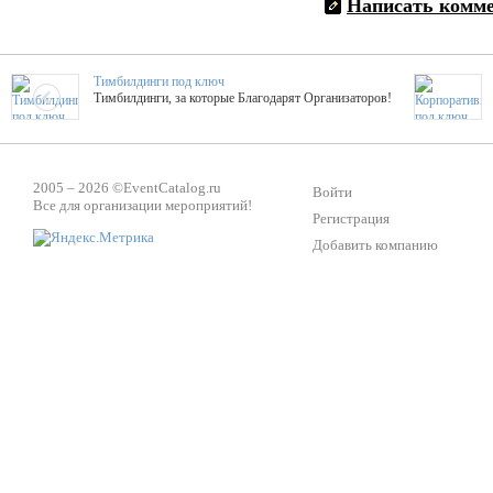
Написать комм
Тимбилдинги под ключ
Тимбилдинги, за которые Благодарят Организаторов!
Жажда Творчества
ТОПовые мастер-классы на мероприятие! Гибкие цены!
2005 – 2026 ©
EventCatalog.ru
Войти
Все для организации мероприятий!
Регистрация
Добавить компанию
ShowTex - Декор и Ди
Мас
ShowTex - производитель огнестойких декораций
ТОП
Группа «Москвичка»
3D 
Настроение, стиль, настоящий драйв в Ваш день!
Кажд
Вячеслав Верещака
BAR
Ведущий - за деньги! Яркие эмоции - в подарок!
Тема