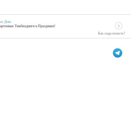
ых Деко
Картонные Тимбилдинги и Праздники!
Как сюда попасть?
EIDOSKOP
льное событие вашего праздника!
ых зарубежных артистах
ПК Киловатт Уфа
кие хиты от Паши Парфения!
Техническое обеспечение мероприятий