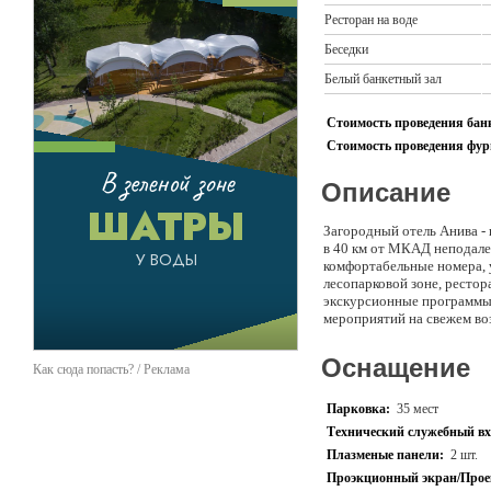
Ресторан на воде
Беседки
Белый банкетный зал
Стоимость проведения банк
Стоимость проведения фурш
Описание
Загородный отель Анива - 
в 40 км от МКАД неподалек
комфортабельные номера, 
лесопарковой зоне, рестор
экскурсионные программы.
мероприятий на свежем воз
Оснащение
Как сюда попасть? / Реклама
Парковка:
35 мест
Технический служебный вх
Плазменые панели:
2 шт.
Проэкционный экран/Прое