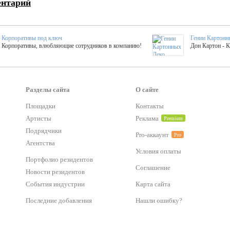
ентарий
Корпоративы под ключ
Гении Картонн
Корпоративы, влюбляющие сотрудников в компанию!
Дон Картон - 
Выездные мастер-клас
Группа KAL
Более 420 мастер-классов на выезде на мероприятие!
Яркое музыка
Разделы сайта
О сайте
Площадки
Контакты
тер-классы
Букинг компания №1
Артисты
Реклама
Premium
 25 активностей! Смета за 15 минут!
Оперативная информация о люб
Подрядчики
Pro-аккаунт
Pro
Агентства
Условия оплаты
Mapping
Хотите весело?
Портфолио резидентов
ый второй заказ контента со скидкой в 15%
Темпераментные балканс
Соглашение
Новости резидентов
События индустрии
Карта сайта
-STREET™
Последние добавления
Нашли ошибку?
тический БАР от 50 000 р.
Event календарь