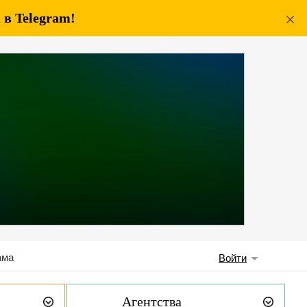
в Telegram!
ама
Войти
Агентства