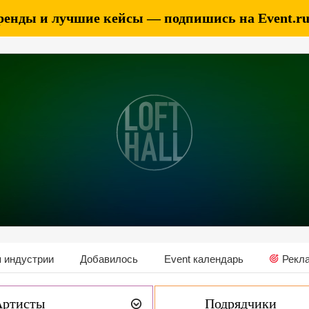
ренды и лучшие кейсы — подпишись на Event.ru 
 индустрии
Добавилось
Event календарь
Рекл
Артисты
Подрядчики