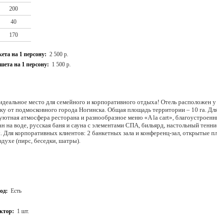
200
40
170
ета на 1 персону:
2 500 р.
ета на 1 персону:
1 500 р.
идеальное место для семейного и корпоративного отдыха! Отель расположен у
у от подмосковного города Ногинска. Общая площадь территории – 10 га. Для
уютная атмосфера ресторана и разнообразное меню «A la cart», благоустроенн
ан на воде, русская баня и сауна с элементами СПА, бильярд, настольный тенни
 Для корпоративных клиентов: 2 банкетных зала и конференц-зал, открытые п
духе (пирс, беседки, шатры).
од:
Есть
ктор:
1 шт.