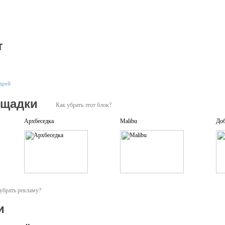
т
дрей
ощадки
Как убрать этот блок?
Архбеседка
Malibu
До
убрать рекламу?
и