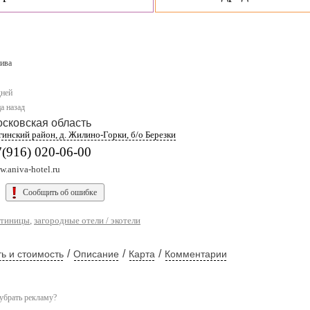
ива
дней
а назад
сковская область
гинский район, д. Жилино-Горки, б/о Березки
(916) 020-06-00
.aniva-hotel.ru
Сообщить об ошибке
остиницы
,
загородные отели / экотели
/
/
/
ь и стоимость
Описание
Карта
Комментарии
убрать рекламу?