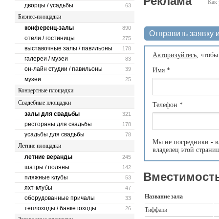
Реклама
Как 
дворцы / усадьбы
63
Бизнес-площадки
конференц-залы
890
Отправить заявку и
отели / гостиницы
275
выставочные залы / павильоны
178
Авторизуйтесь
, чтобы
галереи / музеи
83
он-лайн студии / павильоны
39
Имя
*
музеи
25
Концертные площадки
Свадебные площадки
Телефон
*
залы для свадьбы
321
рестораны для свадьбы
178
усадьбы для свадьбы
78
Мы не посредники - в
Летние площадки
владелец этой страни
летние веранды
245
шатры / поляны
142
Вместимость
пляжные клубы
53
яхт-клубы
47
Название зала
оборудованные причалы
33
теплоходы / банкетоходы
26
Тиффани