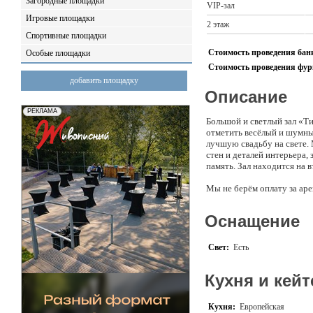
Загородные площадки
VIP-зал
Игровые площадки
2 этаж
Спортивные площадки
Стоимость проведения банк
Особые площадки
Стоимость проведения фурш
добавить площадку
Описание
Большой и светлый зал «Ти
отметить весёлый и шумны
лучшую свадьбу на свете. 
стен и деталей интерьера,
память. Зал находится на 
Мы не берём оплату за аре
празднике.
Оснащение
Приходите к нам в гости,
Большой и светлый зал, гд
Свет:
Есть
Сюда можно пригласить до 
Кухня и кейт
Кухня:
Европейская