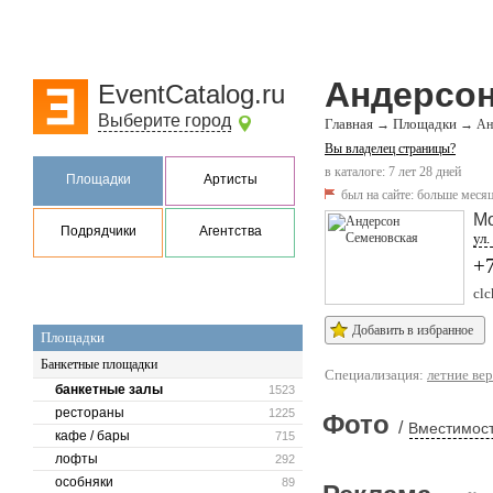
Андерсон
EventCatalog.ru
Выберите город
Главная
Площадки
→
→
Ан
Вы владелец страницы?
в каталоге: 7 лет 28 дней
Площадки
Артисты
был на сайте:
больше месяц
М
Подрядчики
Агентства
ул.
+
clc
Добавить в избранное
Площадки
Банкетные площадки
Специализация:
летние ве
банкетные залы
1523
рестораны
1225
Фото
/
Вместимост
кафе / бары
715
лофты
292
особняки
89