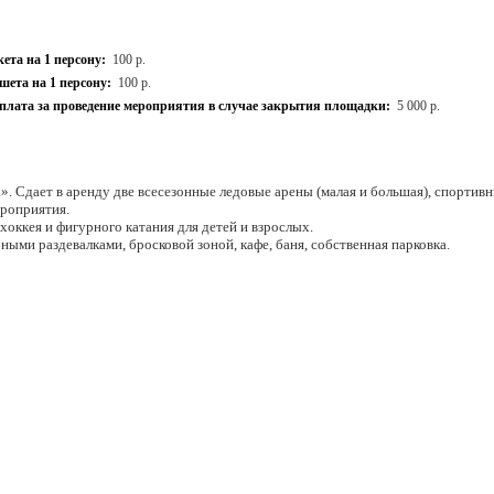
ета на 1 персону:
100 р.
ета на 1 персону:
100 р.
плата за проведение мероприятия в случае закрытия площадки:
5 000 р.
. Сдает в аренду две всесезонные ледовые арены (малая и большая), спортив
ероприятия.
хоккея и фигурного катания для детей и взрослых.
ыми раздевалками, бросковой зоной, кафе, баня, собственная парковка.