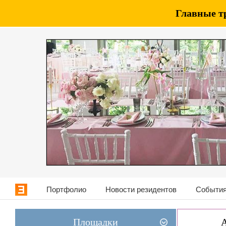
Главные т
Портфолио
Новости резидентов
События
Площадки