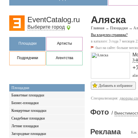
Аляска
EventCatalog.ru
Выберите город
Главная
Площадки
→
→
Ал
Вы владелец страницы?
в каталоге: 3 года 7 месяцев 2
Площадки
Артисты
был на сайте:
больше месяц
М
Подрядчики
Агентства
3-й
+
ala
Добавить в избранное
Площадки
Банкетные площадки
Специализация:
дворцы сп
Бизнес-площадки
Фото
Концертные площадки
/
Вместимост
Свадебные площадки
Летние площадки
Реклама
Как 
Загородные площадки