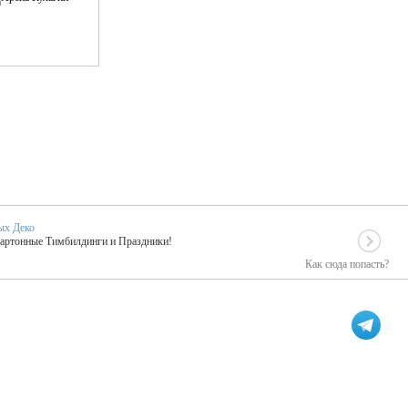
ых Деко
Картонные Тимбилдинги и Праздники!
Как сюда попасть?
EIDOSKOP
льное событие вашего праздника!
ых зарубежных артистах