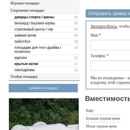
Игровые площадки
Спортивные площадки
Отправить заявку и
дворцы спорта / арены
63
бильярд / боулинг-клубы
36
Авторизуйтесь
, чтобы
стрелковый центр / тир
31
Имя
*
зимние катки
24
пейнтбол
23
площадки для тест-драйва /
19
полигоны
Телефон
*
картинг
17
крытые катки
17
скалодромы
11
Особые площадки
Мы не посредники - в
владелец этой страни
добавить площадку
Вместимость
Кафе
Большая ледовая арена
Малая ледовая арена