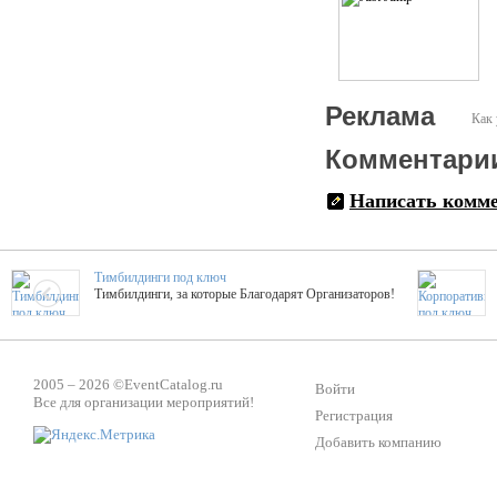
Реклама
Как 
Комментари
Написать комм
Тимбилдинги под ключ
Тимбилдинги, за которые Благодарят Организаторов!
Жажда Творчества
ТОПовые мастер-классы на мероприятие! Гибкие цены!
2005 – 2026 ©
EventCatalog.ru
Войти
Все для организации мероприятий!
Регистрация
Добавить компанию
ShowTex - Декор и Ди
Мас
ShowTex - производитель огнестойких декораций
ТОП