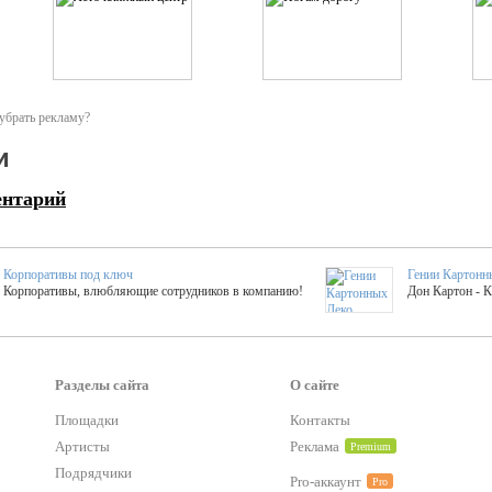
убрать рекламу?
и
ентарий
Корпоративы под ключ
Гении Картонн
Корпоративы, влюбляющие сотрудников в компанию!
Дон Картон - 
Выездные мастер-клас
Группа KAL
Более 420 мастер-классов на выезде на мероприятие!
Яркое музыка
Разделы сайта
О сайте
Площадки
Контакты
тер-классы
Букинг компания №1
Артисты
Реклама
Premium
 25 активностей! Смета за 15 минут!
Оперативная информация о люб
Подрядчики
Pro-аккаунт
Pro