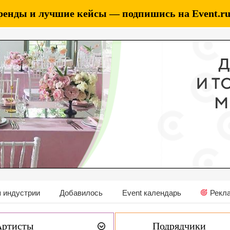
ренды и лучшие кейсы — подпишись на Event.ru 
 индустрии
Добавилось
Event календарь
Рекл
Артисты
Подрядчики