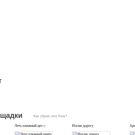
т
ощадки
Как убрать этот блок?
Лето пляжный центр
Ногам дорогу
Аре