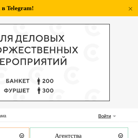
в Telegram!
ама
Войти
Агентства