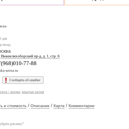
яска
3 дня
а назад
осква
 Нижнелихоборский пр-д, д. 1, стр. 6
7(968)010-77-88
ska-arena.ru
Сообщить об ошибке
орта / арены
,
крытые катки
/
/
/
ь и стоимость
Описание
Карта
Комментарии
убрать рекламу?