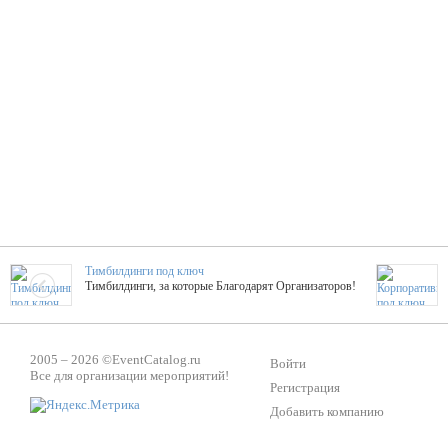
Тимбилдинги под ключ
Тимбилдинги, за которые Благодарят Организаторов!
Жажда Творчества
2005 – 2026 ©
EventCatalog.ru
ТОПовые мастер-классы на мероприятие! Гибкие цены!
Войти
Все для организации мероприятий!
Регистрация
Добавить компанию
ShowTex - Декор и Ди
Мас
ShowTex - производитель огнестойких декораций
ТОП