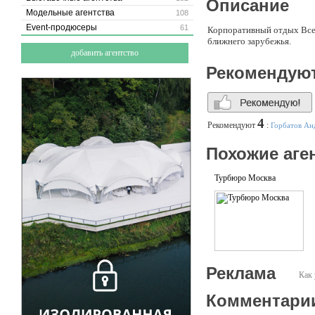
Описание
Модельные агентства
108
Event-продюсеры
61
Корпоративный отдых Все 
ближнего зарубежья.
добавить агентство
Рекомендую
4
Рекомендуют
:
Горбатов Ан
Похожие аге
Турбюро Москва
Реклама
Как 
Комментари