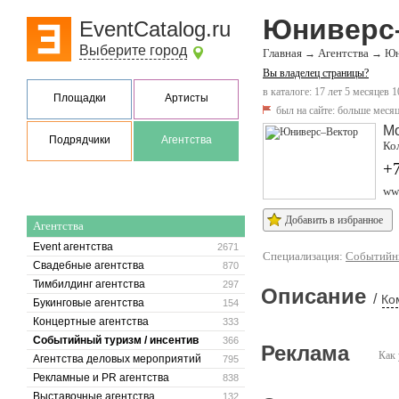
Юниверс
EventCatalog.ru
Выберите город
Главная
Агентства
→
→
Юн
Вы владелец страницы?
в каталоге: 17 лет 5 месяцев 1
Площадки
Артисты
был на сайте:
больше месяц
М
Подрядчики
Агентства
Кол
+7
www
Добавить в избранное
Агентства
Event агентства
2671
Специализация:
Событийны
Свадебные агентства
870
Тимбилдинг агентства
297
Описание
/
Ко
Букинговые агентства
154
Концертные агентства
333
Событийный туризм / инсентив
366
Реклама
Как 
Агентства деловых мероприятий
795
Рекламные и PR агентства
838
Выставочные агентства
132