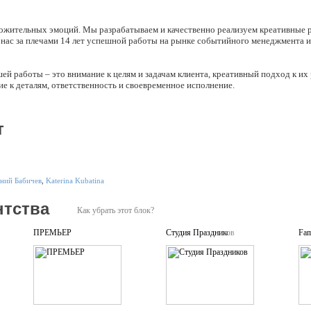
ожительных эмоций. Мы разрабатываем и качественно реализуем креативные 
 нас за плечами 14 лет успешной работы на рынке событийного менеджмента и
й работы – это внимание к целям и задачам клиента, креативный подход к их
е к деталям, ответственность и своевременное исполнение.
с радостью реализуем для вас любого уровня сложности и масштаба корпорати
 тренинги для сотрудников и тимбилдинги, интерактивные проекты и квесты, 
т
ем, уделяя особое внимание Вашим стратегическим и маркетинговым целям.
мы с любовью и вниманием продумаем до мелочей и проведем оригинальные дн
инки.
ний Бабичев
,
Katerina Kubatina
ое свадебное агентство «Pike-Wedding». Мы возьмем на себя неизбежные уто
и волнительный день Вашей жизни в незабываемый праздник, о котором Вы мог
нтства
 100 оригинальных торжеств – как больших, так и эксклюзивных, в России и з
Как убрать этот блок?
и полный спектр услуг, связанных с кураторством художественных проектов, 
ПРЕМЬЕР
Студия Праздников
Fam
 известными деятелями современного искусства.