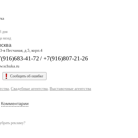
ка
3 дня
а назад
осква
 3-я Песчаная, д.5, корп.4
/
7(916)683-41-72
+7(916)807-21-26
w.schuka.ru
Сообщить об ошибке
тства
,
Свадебные агентства
,
Выставочные агентства
Комментарии
убрать рекламу?