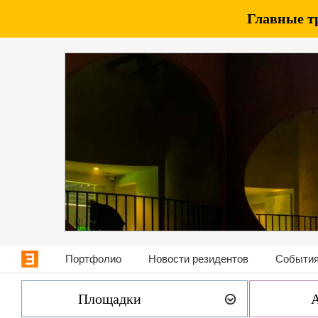
Главные т
Портфолио
Новости резидентов
События
Площадки