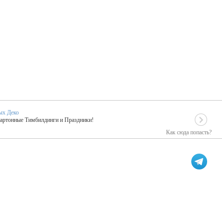
ых Деко
Картонные Тимбилдинги и Праздники!
Как сюда попасть?
EIDOSKOP
льное событие вашего праздника!
ых зарубежных артистах