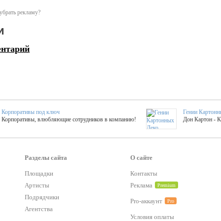
убрать рекламу?
и
ентарий
Корпоративы под ключ
Гении Картонн
Корпоративы, влюбляющие сотрудников в компанию!
Дон Картон - 
Выездные мастер-клас
Группа KAL
Более 420 мастер-классов на выезде на мероприятие!
Яркое музыка
Разделы сайта
О сайте
Площадки
Контакты
Артисты
Реклама
Premium
тер-классы
Букинг компания №1
 25 активностей! Смета за 15 минут!
Оперативная информация о люб
Подрядчики
Pro-аккаунт
Pro
Агентства
Условия оплаты