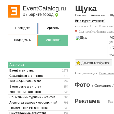
Щука
EventCatalog.ru
Выберите город
Главная
Агентства
→
→
Щу
Вы владелец страницы?
в каталоге: 11 лет 11 месяцев 
Площадки
Артисты
был на сайте:
больше месяц
М
Подрядчики
Агентства
ул.
+
ww
Добавить в избранное
Агентства
Event агентства
2671
Специализация:
Event аген
Свадебные агентства
870
Тимбилдинг агентства
297
Фото
/
/
Описание
Букинговые агентства
154
Концертные агентства
333
Событийный туризм / инсентив
366
Реклама
Как 
Агентства деловых мероприятий
795
Рекламные и PR агентства
838
Выставочные агентства
132