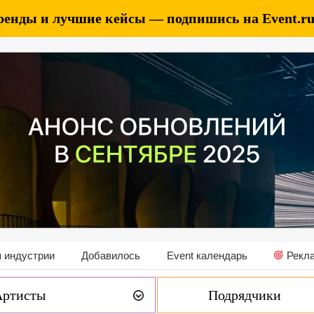
ренды и лучшие кейсы — подпишись на Event.ru 
 индустрии
Добавилось
Event календарь
Рекл
Артисты
Подрядчики