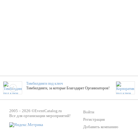
Тимбилдинги под ключ
Тимбилдинги, за которые Благодарят Организаторов!
Жажда Творчества
2005 – 2026 ©
EventCatalog.ru
ТОПовые мастер-классы на мероприятие! Гибкие цены!
Войти
Все для организации мероприятий!
Регистрация
Добавить компанию
ShowTex - Декор и Ди
Мас
ShowTex - производитель огнестойких декораций
ТОП