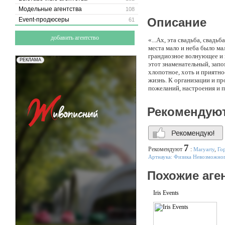
Модельные агентства
108
Описание
Event-продюсеры
61
добавить агентство
«...Ах, эта свадьба, свадь
места мало и неба было ма
грандиозное волнующее и к
этот знаменательный, зап
хлопотное, хоть и приятно
жизнь. К организации и пр
пожеланий, настроения и п
Вам, взяв все хлопоты на 
профессионалам и Ваше то
Рекомендую
Вы получите полную и раз
пожеланий и возможностей
7
Рекомендуют
:
Maryarty
,
Го
Артнаука: Физика Невозможно
Похожие аге
Iris Events