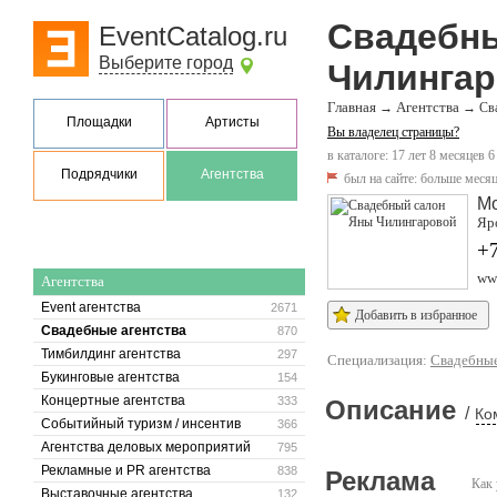
Свадебн
EventCatalog.ru
Выберите город
Чилинга
Главная
Агентства
→
→
Св
Площадки
Артисты
Вы владелец страницы?
в каталоге: 17 лет 8 месяцев 6
Подрядчики
Агентства
был на сайте:
больше месяц
М
Яро
+7
www
Агентства
Event агентства
2671
Добавить в избранное
Свадебные агентства
870
Тимбилдинг агентства
297
Специализация:
Свадебные
Букинговые агентства
154
Концертные агентства
333
Описание
/
Ко
Событийный туризм / инсентив
366
Агентства деловых мероприятий
795
Рекламные и PR агентства
838
Реклама
Как 
Выставочные агентства
132