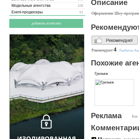
Описание
Модельные агентства
108
Event-продюсеры
61
Оформление Шоу-програм
добавить агентство
Рекомендую
4
Рекомендуют
:
Горбатов Ан
Похожие аге
Грильяж
Реклама
Как 
Комментари