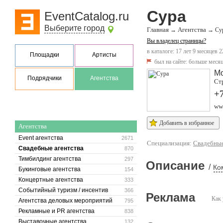
Сура
EventCatalog.ru
Выберите город
Главная
Агентства
→
→
Су
Вы владелец страницы?
в каталоге: 17 лет 9 месяцев 2
Площадки
Артисты
был на сайте:
больше месяц
М
Подрядчики
Агентства
Ст
+7
www
Добавить в избранное
Агентства
Event агентства
2671
Специализация:
Свадебные
Свадебные агентства
870
Тимбилдинг агентства
297
Описание
/
Ко
Букинговые агентства
154
Концертные агентства
333
Событийный туризм / инсентив
366
Реклама
Как 
Агентства деловых мероприятий
795
Рекламные и PR агентства
838
Выставочные агентства
132