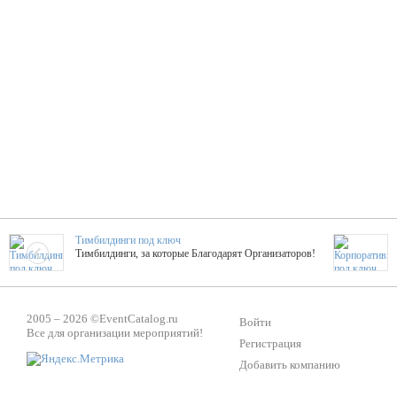
Тимбилдинги под ключ
Тимбилдинги, за которые Благодарят Организаторов!
Жажда Творчества
2005 – 2026 ©
EventCatalog.ru
ТОПовые мастер-классы на мероприятие! Гибкие цены!
Войти
Все для организации мероприятий!
Регистрация
Добавить компанию
ShowTex - Декор и Ди
Мас
ShowTex - производитель огнестойких декораций
ТОП