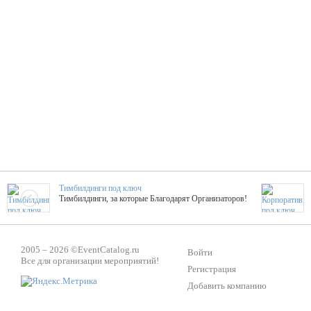
Тимбилдинги под ключ
Тимбилдинги, за которые Благодарят Организаторов!
Жажда Творчества
2005 – 2026 ©
EventCatalog.ru
ТОПовые мастер-классы на мероприятие! Гибкие цены!
Войти
Все для организации мероприятий!
Регистрация
Добавить компанию
ShowTex - Декор и Ди
Мас
ShowTex - производитель огнестойких декораций
ТОП