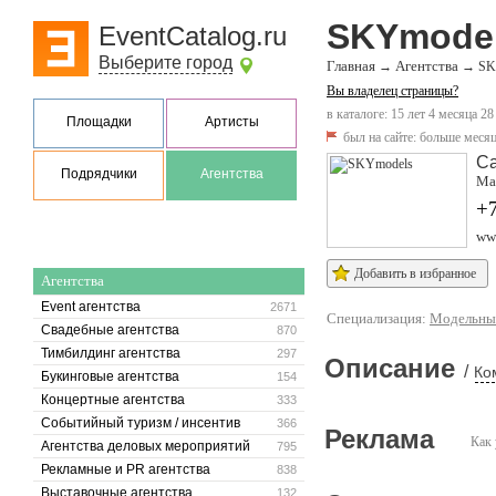
SKYmode
EventCatalog.ru
Выберите город
Главная
Агентства
→
→
SK
Вы владелец страницы?
в каталоге: 15 лет 4 месяца 28
Площадки
Артисты
был на сайте:
больше месяц
Са
Подрядчики
Агентства
Мак
+7
ww
Добавить в избранное
Агентства
Event агентства
2671
Специализация:
Модельные
Свадебные агентства
870
Тимбилдинг агентства
297
Описание
/
Ко
Букинговые агентства
154
Концертные агентства
333
Событийный туризм / инсентив
366
Реклама
Как 
Агентства деловых мероприятий
795
Рекламные и PR агентства
838
Выставочные агентства
132