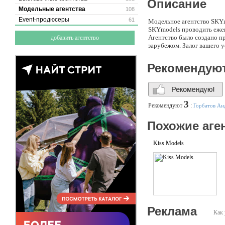
Описание
Модельные агентства
108
Event-продюсеры
61
Модельное агентство SKYm
SKYmodels проводить ежене
Агентство было создано пр
добавить агентство
зарубежом. Залог вашего 
Рекомендую
3
Рекомендуют
:
Горбатов Ан
Похожие аге
Kiss Models
Реклама
Как 