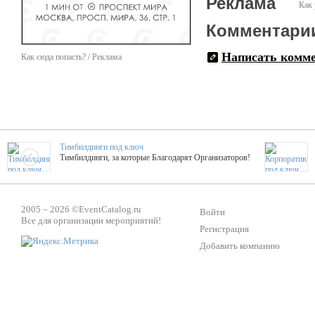
Реклама
Как 
Комментари
Написать комм
Как сюда попасть? / Реклама
Тимбилдинги под ключ
Тимбилдинги, за которые Благодарят Организаторов!
Жажда Творчества
2005 – 2026 ©
EventCatalog.ru
ТОПовые мастер-классы на мероприятие! Гибкие цены!
Войти
Все для организации мероприятий!
Регистрация
Добавить компанию
ShowTex - Декор и Ди
Мас
ShowTex - производитель огнестойких декораций
ТОП
Группа «Москвичка»
3D 