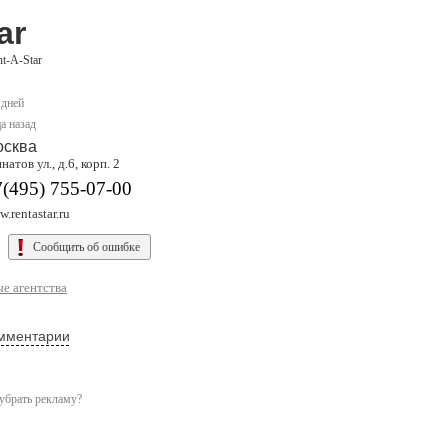
ar
t-A-Star
 дней
а назад
осква
атов ул., д.6, корп. 2
(495) 755-07-00
.rentastar.ru
Сообщить об ошибке
е агентства
мментарии
убрать рекламу?