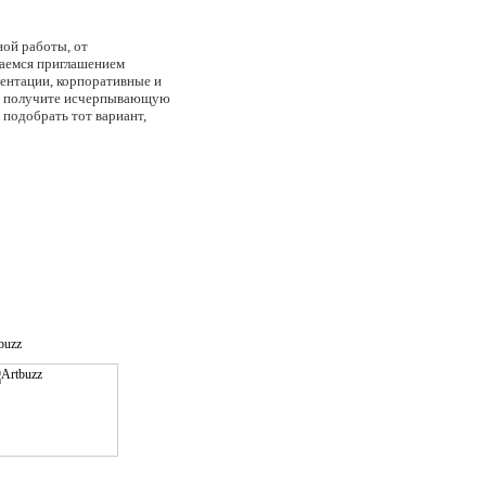
ной работы, от
маемся приглашением
зентации, корпоративные и
Вы получите исчерпывающую
подобрать тот вариант,
buzz