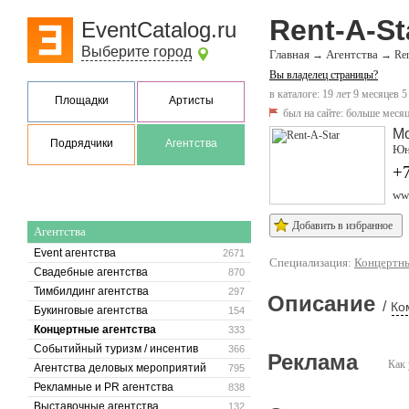
Rent-A-St
EventCatalog.ru
Выберите город
Главная
Агентства
→
→
Ren
Вы владелец страницы?
в каталоге: 19 лет 9 месяцев 5
Площадки
Артисты
был на сайте:
больше месяц
М
Подрядчики
Агентства
Юнн
+7
www
Добавить в избранное
Агентства
Event агентства
2671
Специализация:
Концертны
Свадебные агентства
870
Тимбилдинг агентства
297
Описание
/
Ко
Букинговые агентства
154
Концертные агентства
333
Событийный туризм / инсентив
366
Реклама
Как 
Агентства деловых мероприятий
795
Рекламные и PR агентства
838
Выставочные агентства
132