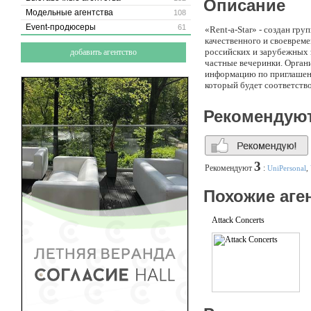
Описание
Модельные агентства
108
Event-продюсеры
61
«Rent-a-Star» - создан гр
качественного и своеврем
российских и зарубежных 
добавить агентство
частные вечеринки. Орган
информацию по приглашени
который будет соответств
Рекомендую
3
Рекомендуют
:
UniPersonal
,
Похожие аге
Attack Concerts