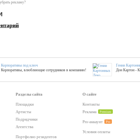
убрать рекламу?
и
ентарий
Корпоративы под ключ
Гении Картонн
Корпоративы, влюбляющие сотрудников в компанию!
Дон Картон - 
Выездные мастер-клас
Группа KAL
Более 420 мастер-классов на выезде на мероприятие!
Яркое музыка
Разделы сайта
О сайте
Площадки
Контакты
Артисты
Реклама
Premium
тер-классы
Букинг компания №1
 25 активностей! Смета за 15 минут!
Оперативная информация о люб
Подрядчики
Pro-аккаунт
Pro
Агентства
Условия оплаты
Mapping
Портфолио резидентов
Хотите весело?