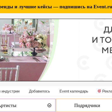
ренды и лучшие кейсы — подпишись на Event.ru 
 индустрии
Добавилось
Event календарь
Рекл
Артисты
Подрядчики