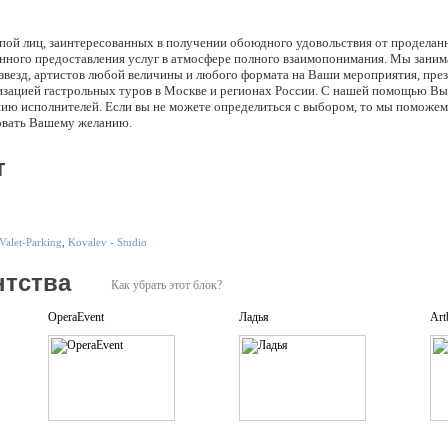
уппой лиц, заинтересованных в получении обоюдного удовольствия от проделан
енного предоставления услуг в атмосфере полного взаимопонимания. Мы зани
звезд, артистов любой величины и любого формата на Ваши мероприятия, пре
изацией гастрольных туров в Москве и регионах России. C нашей помощью 
ю исполнителей. Если вы не можете определиться с выбором, то мы поможем 
овать Вашему желанию.
т
Valet-Parking
,
Kovalev - Studio
нтства
Как убрать этот блок?
OperaEvent
Ладья
Art