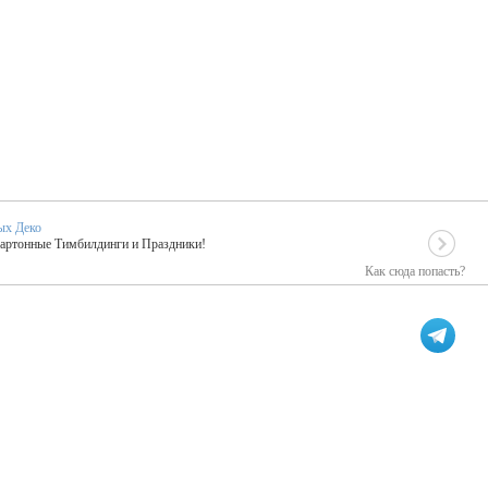
ых Деко
Картонные Тимбилдинги и Праздники!
Как сюда попасть?
EIDOSKOP
льное событие вашего праздника!
ых зарубежных артистах
ПК Киловатт Уфа