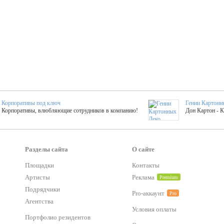
Корпоративы под ключ
Гении Картонн
Корпоративы, влюбляющие сотрудников в компанию!
Дон Картон - 
Выездные мастер-клас
Группа KAL
Более 420 мастер-классов на выезде на мероприятие!
Яркое музыка
Разделы сайта
О сайте
Площадки
Контакты
Артисты
Реклама
Premium
тер-классы
Букинг компания №1
 25 активностей! Смета за 15 минут!
Оперативная информация о люб
Подрядчики
Pro-аккаунт
Pro
Агентства
Условия оплаты
Mapping
Портфолио резидентов
Хотите весело?