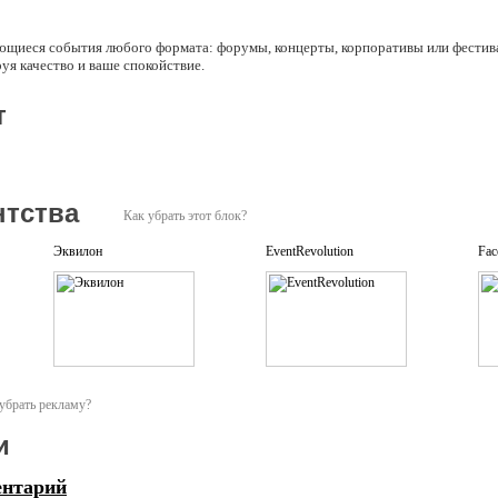
ющиеся события любого формата: форумы, концерты, корпоративы или фестива
руя качество и ваше спокойствие.
т
нтства
Как убрать этот блок?
Эквилон
EventRevolution
Fac
убрать рекламу?
и
ентарий