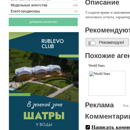
Описание
Модельные агентства
108
Event-продюсеры
61
Создаем яркие и запомина
итогового отчета, гаранти
добавить агентство
Рекомендую
Похожие аге
World Stars
Реклама
Как 
Комментари
Написать комм