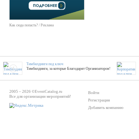
Как сюда попасть? / Реклама
Тимбилдинги под ключ
Тимбилдинги, за которые Благодарят Организаторов!
Жажда Творчества
2005 – 2026 ©
EventCatalog.ru
ТОПовые мастер-классы на мероприятие! Гибкие цены!
Войти
Все для организации мероприятий!
Регистрация
Добавить компанию
ShowTex - Декор и Ди
Мас
ShowTex - производитель огнестойких декораций
ТОП
Группа «Москвичка»
3D 