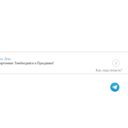
ых Деко
Картонные Тимбилдинги и Праздники!
Как сюда попасть?
EIDOSKOP
льное событие вашего праздника!
ых зарубежных артистах
ПК Киловатт Уфа