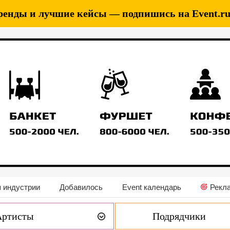
ренды и лучшие кейсы — подпишись на Event.ru 
 индустрии
Добавилось
Event календарь
Рекл
Артисты
Подрядчики