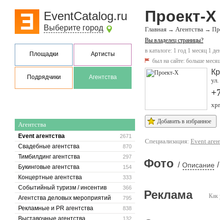
Проект-Х
EventCatalog.ru
Выберите город
Главная
Агентства
→
→
Пр
Вы владелец страницы?
в каталоге: 1 год 1 месяц 1 де
Площадки
Артисты
был на сайте:
больше месяц
Кр
Подрядчики
Агентства
ул.
+
xpr
Добавить в избранное
Агентства
Event агентства
2671
Специализация:
Event аген
Свадебные агентства
870
Тимбилдинг агентства
297
Фото
/
/
Описание
Букинговые агентства
154
Концертные агентства
333
Событийный туризм / инсентив
366
Реклама
Как 
Агентства деловых мероприятий
795
Рекламные и PR агентства
838
Выставочные агентства
132