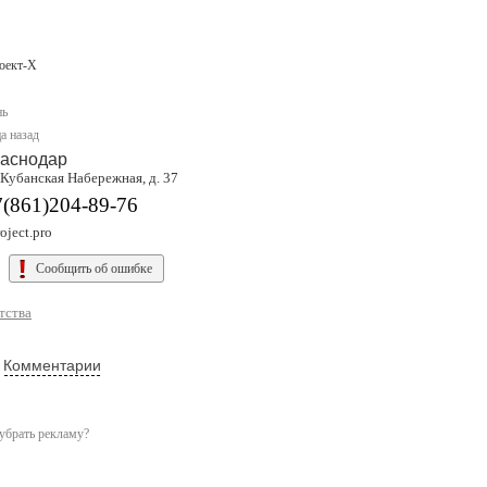
оект-Х
нь
а назад
аснодар
 Кубанская Набережная, д. 37
7(861)204-89-76
oject.pro
Сообщить об ошибке
тства
Комментарии
убрать рекламу?