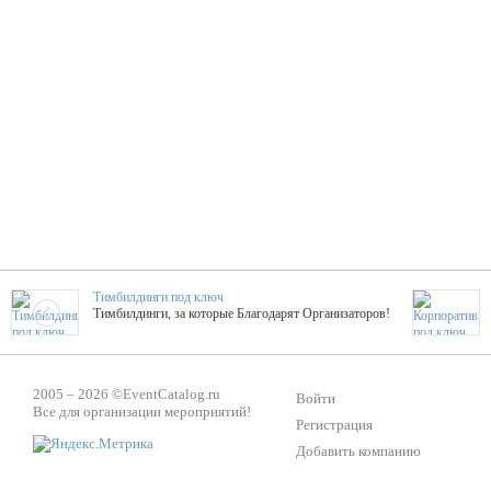
Тимбилдинги под ключ
Тимбилдинги, за которые Благодарят Организаторов!
Жажда Творчества
2005 – 2026 ©
EventCatalog.ru
ТОПовые мастер-классы на мероприятие! Гибкие цены!
Войти
Все для организации мероприятий!
Регистрация
Добавить компанию
ShowTex - Декор и Ди
Мас
ShowTex - производитель огнестойких декораций
ТОП