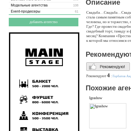
Описание
Модельные агентства
108
Event-продюсеры
61
Свадьба…Свадьба…Свадьба!!
стала самым памятным соб
человека, но и торжество,
добавить агентство
Где? Где провести свадебн
свадебный торт, тамаду и 
месяц? Компания «Престиж»
к которой мы относимся о
традиционной свадьбы до 
организационных проблем,
Рекомендую
испытанием! Для организа
Сценарий свадьбы * Развл
эстрады) * Техническое об
оформлению (фитодизайн, 
Фейерверки и салюты * Ор
4
Рекомендуют
:
Горбатов Ан
полностью избавиться от в
Похожие аге
Igrashow