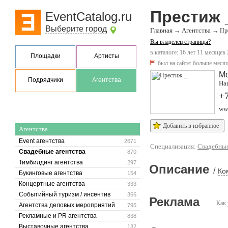
Престиж 
EventCatalog.ru
Выберите город
Главная
Агентства
→
→
Пр
Вы владелец страницы?
в каталоге: 16 лет 11 месяцев 
Площадки
Артисты
был на сайте:
больше месяц
М
Подрядчики
Агентства
Наг
+7
www
Добавить в избранное
Агентства
Event агентства
2671
Специализация:
Свадебные
Свадебные агентства
870
Тимбилдинг агентства
297
Описание
/
Ко
Букинговые агентства
154
Концертные агентства
333
Событийный туризм / инсентив
366
Реклама
Как 
Агентства деловых мероприятий
795
Рекламные и PR агентства
838
Выставочные агентства
132