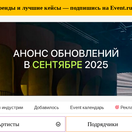
ренды и лучшие кейсы — подпишись на Event.ru 
 индустрии
Добавилось
Event календарь
Рекл
Артисты
Подрядчики