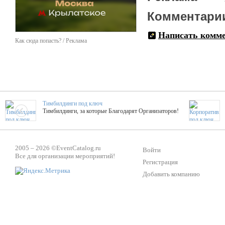
Комментари
Написать комм
Как сюда попасть? / Реклама
Тимбилдинги под ключ
Тимбилдинги, за которые Благодарят Организаторов!
Жажда Творчества
2005 – 2026 ©
EventCatalog.ru
ТОПовые мастер-классы на мероприятие! Гибкие цены!
Войти
Все для организации мероприятий!
Регистрация
Добавить компанию
ShowTex - Декор и Ди
Мас
ShowTex - производитель огнестойких декораций
ТОП
Группа «Москвичка»
3D 