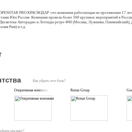
STAR PRO КРАСНОДАР -это компания работающая на протяжении 17 лет со
стами Юга России. Компания провела более 500 крупных мероприятий в Росс
 Дискотека Авторадио и Легенды ретро ФМ (Москва, Лужники, Олимпийский), 
(Италия Рим) и.т.д.
т
нтства
Как убрать этот блок?
Оперативная компания
Remar Group
Go
убрать рекламу?