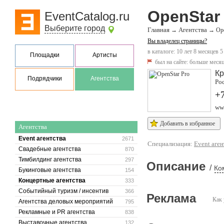
OpenStar
EventCatalog.ru
Выберите город
Главная
Агентства
→
→
Op
Вы владелец страницы?
в каталоге: 10 лет 8 месяцев 5
Площадки
Артисты
был на сайте:
больше месяц
Кр
Подрядчики
Агентства
Рос
+7
www
Добавить в избранное
Агентства
Event агентства
2671
Специализация:
Event аген
Свадебные агентства
870
Тимбилдинг агентства
297
Описание
/
Ко
Букинговые агентства
154
Концертные агентства
333
Событийный туризм / инсентив
366
Реклама
Как 
Агентства деловых мероприятий
795
Рекламные и PR агентства
838
Выставочные агентства
132