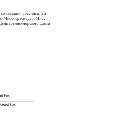
 звёздами российской и
ии: Мисс-Краснодар, Мисс
День военно-морского флота
od Fox