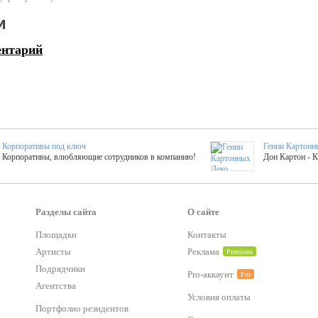
и
ентарий
Корпоративы под ключ
Гении Картонн
Корпоративы, влюбляющие сотрудников в компанию!
Дон Картон - 
Выездные мастер-клас
Группа KAL
Более 420 мастер-классов на выезде на мероприятие!
Яркое музыка
Разделы сайта
О сайте
Площадки
Контакты
Артисты
Реклама
Premium
тер-классы
Букинг компания №1
 25 активностей! Смета за 15 минут!
Оперативная информация о люб
Подрядчики
Pro-аккаунт
Pro
Агентства
Условия оплаты
Mapping
Портфолио резидентов
Хотите весело?