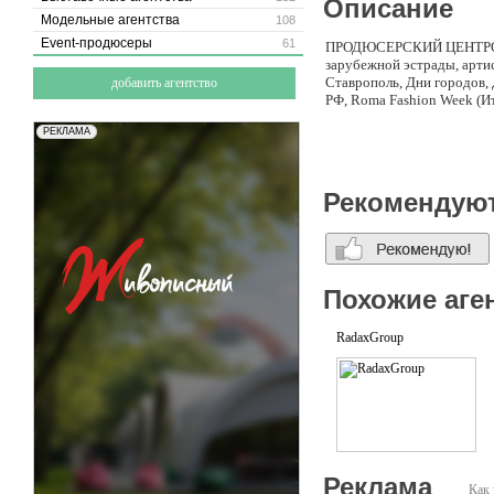
Описание
Модельные агентства
108
Event-продюсеры
61
ПРОДЮСЕРСКИЙ ЦЕНТРOPEN
зарубежной эстрады, арти
Ставрополь, Дни городов,
добавить агентство
РФ, Roma Fashion Week 
Рекомендую
Похожие аге
RadaxGroup
Реклама
Как 