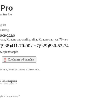
 Pro
enStar Pro
 дней
а назад
аснодар
сия, Краснодарский край, г. Краснодар. ул. 70-лет
/
(938)411-70-00
+7(929)830-52-74
.openstar.pro
Сообщить об ошибке
тства
,
Концертные агентства
мментарии
убрать рекламу?