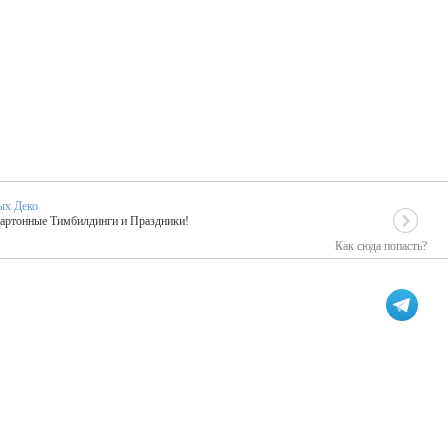
ых Деко
Картонные Тимбилдинги и Праздники!
Как сюда попасть?
EIDOSKOP
льное событие вашего праздника!
ых зарубежных артистах
ПК Киловатт Уфа