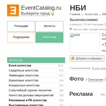
НБИ
EventCatalog.ru
Выберите город
Главная
Агентства
→
→
Н
Вы владелец страницы?
в каталоге: 10 лет 6 месяцев 2
Площадки
Артисты
был на сайте:
больше месяц
Са
Подрядчики
Агентства
наб
+7
nb
Добавить в избранное
Агентства
Event агентства
2671
Специализация:
Event аген
Свадебные агентства
870
Тимбилдинг агентства
297
Фото
/
/
Описание
Букинговые агентства
154
Концертные агентства
333
Событийный туризм / инсентив
366
Реклама
Как 
Агентства деловых мероприятий
795
Рекламные и PR агентства
838
Выставочные агентства
132