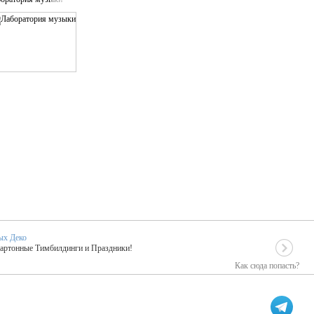
ых Деко
Картонные Тимбилдинги и Праздники!
Как сюда попасть?
EIDOSKOP
льное событие вашего праздника!