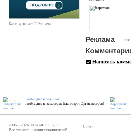
Как сюда попасть? / Реклама
Реклама
Как 
Комментари
Написать комм
Тимбилдинги под ключ
Тимбилдинги, за которые Благодарят Организаторов!
Жажда Творчества
2005 – 2026 ©
EventCatalog.ru
ТОПовые мастер-классы на мероприятие! Гибкие цены!
Войти
Все для организации мероприятий!