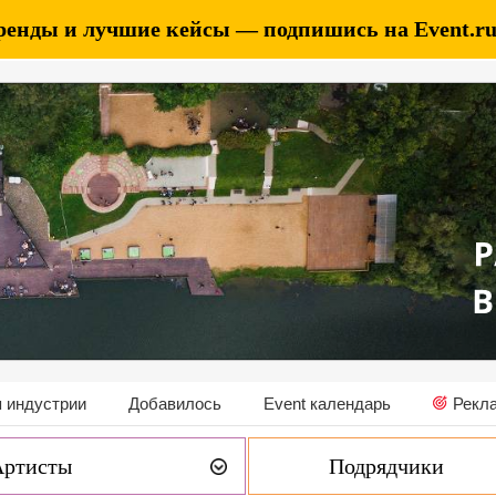
ренды и лучшие кейсы — подпишись на Event.ru 
 индустрии
Добавилось
Event календарь
Рекл
Артисты
Подрядчики