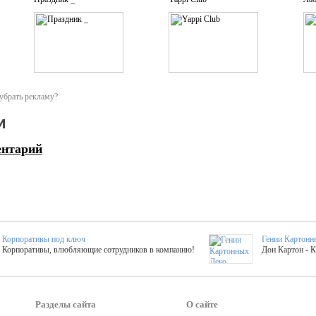
убрать рекламу?
и
ентарий
Корпоративы под ключ
Гении Картонн
Корпоративы, влюбляющие сотрудников в компанию!
Дон Картон - 
Выездные мастер-клас
Группа KAL
Более 420 мастер-классов на выезде на мероприятие!
Яркое музыка
Разделы сайта
О сайте