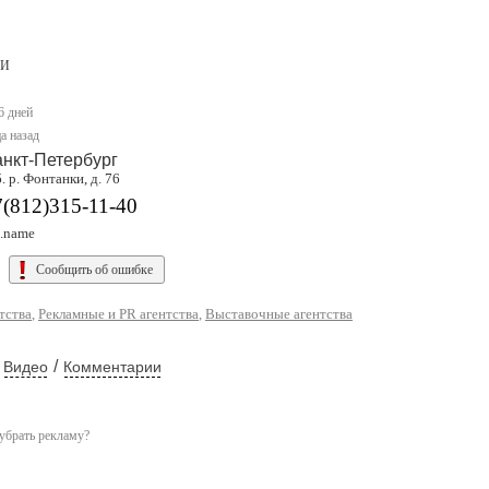
БИ
6 дней
а назад
нкт-Петербург
. р. Фонтанки, д. 76
(812)315-11-40
i.name
Сообщить об ошибке
тства
,
Рекламные и PR агентства
,
Выставочные агентства
/
Видео
Комментарии
убрать рекламу?