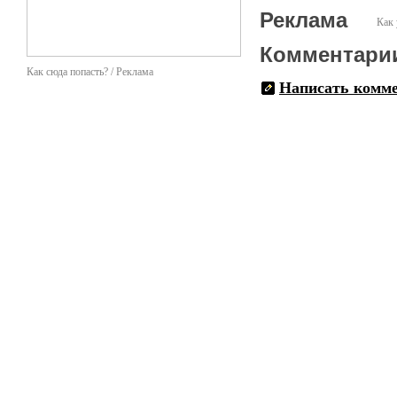
- с предоставления всех в
Реклама
Как 
Заказчика самых популярн
цирка, театра и кино, изв
Комментари
приглашения лучших опер
увековечивания мероприят
Как сюда попасть? / Реклама
сопровождения всех мероп
Написать комм
проведением Вашего событ