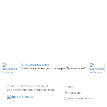
Тимбилдинги под ключ
Тимбилдинги, за которые Благодарят Организаторов!
Жажда Творчества
2005 – 2026 ©
EventCatalog.ru
ТОПовые мастер-классы на мероприятие! Гибкие цены!
Войти
Все для организации мероприятий!
Регистрация
Добавить компанию
ShowTex - Декор и Ди
Мас
ShowTex - производитель огнестойких декораций
ТОП