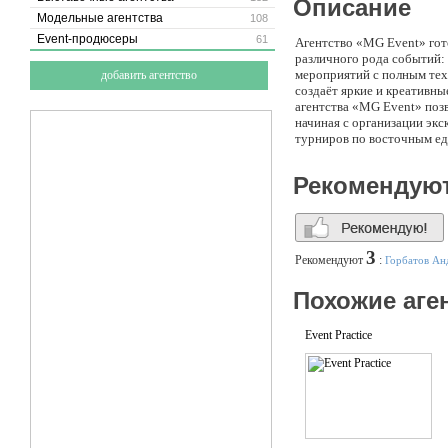
Описание
Модельные агентства
108
Event-продюсеры
61
Агентство «MG Event» гот
различного рода событий:
мероприятий с полным тех
добавить агентство
создаёт яркие и креативн
агентства «MG Event» поз
начиная с организации эк
турниров по восточным ед
высококачественного и над
является правильное распр
Рекомендую
«экономичные» проекты с 
не расширение клиентской 
долгосрочное сотрудничес
бизнеса, мы можем приглас
политиков, актёров театра
3
Рекомендуют
:
Горбатов Ан
коллектив создаст для Ва
площадку, украсит и допо
Похожие аге
с печатной и сувенирной п
режиссуре развлекательно
подготовки и проведения п
Event Practice
блестящий успех!!! Агент
– от разработки концепции
идеи и в последующем под
выполнения любых монтажн
оснащения данной площадк
спецэффектами - с яркого
воплощения - с подбора вы