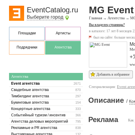
MG Event
EventCatalog.ru
Выберите город
Главная
Агентства
→
→
MG
Вы владелец страницы?
в каталоге: 17 лет 8 месяцев 2
Площадки
Артисты
был на сайте:
больше месяц
М
Подрядчики
Агентства
Ме
+7
ww
Добавить в избранное
Агентства
Event агентства
2671
Специализация:
Event аген
Свадебные агентства
870
Тимбилдинг агентства
297
Описание
/
Ко
Букинговые агентства
154
Концертные агентства
333
Событийный туризм / инсентив
366
Реклама
Как 
Агентства деловых мероприятий
795
Рекламные и PR агентства
838
Выставочные агентства
132