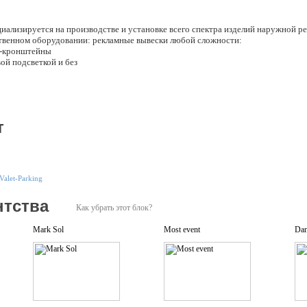
иализируется на производстве и установке всего спектра изделий наружной р
твенном оборудовании: рекламные вывески любой сложности:
ль-кронштейны
ой подсветкой и без
ое Профессионально оформляем фасады зданий с применением композита, неона
т
мные вывески, демонтируем и утилизируем старые.
 и послегарантийное обслуживание объектов, изготовление и ремонт вывесок.
ицы этого сайта. Известно, что реклама - двигатель торговли. Яркие, привлек
делю, 365 дней в году. И это при том, что оплачиваются вывески только один р
 Изготовление вывесок - наша профессия! Материалы для наружной рекламы: п
Valet-Parking
ama" использует широкий спектр материалов для производства наружной рекла
ставочных и торговых залов и строительства.
нтства
Как убрать этот блок?
Mark Sol
Most event
Da