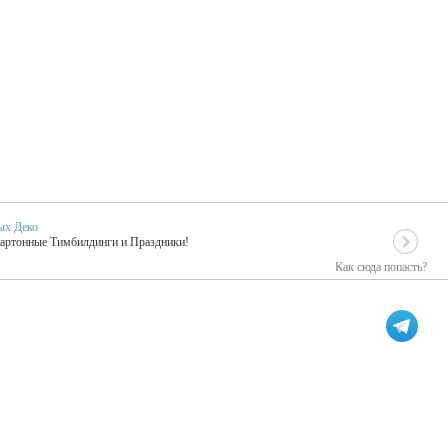
ых Деко
Картонные Тимбилдинги и Праздники!
Как сюда попасть?
EIDOSKOP
льное событие вашего праздника!
ых зарубежных артистах