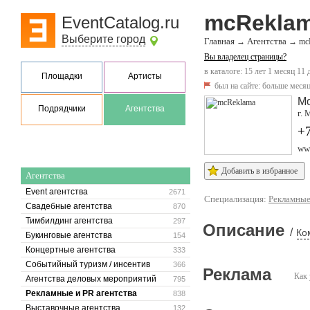
mcRekla
EventCatalog.ru
Выберите город
Главная
Агентства
→
→
mc
Вы владелец страницы?
в каталоге: 15 лет 1 месяц 11 
Площадки
Артисты
был на сайте:
больше месяц
М
Подрядчики
Агентства
г. 
+7
ww
Добавить в избранное
Агентства
Event агентства
2671
Специализация:
Рекламные
Свадебные агентства
870
Тимбилдинг агентства
297
Описание
/
Ко
Букинговые агентства
154
Концертные агентства
333
Событийный туризм / инсентив
366
Реклама
Как 
Агентства деловых мероприятий
795
Рекламные и PR агентства
838
Выставочные агентства
132