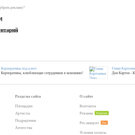
убрать рекламу?
и
ентарий
Корпоративы под ключ
Гении Картонн
Корпоративы, влюбляющие сотрудников в компанию!
Дон Картон - 
Выездные мастер-клас
Группа KAL
Более 420 мастер-классов на выезде на мероприятие!
Яркое музыка
Разделы сайта
О сайте
Площадки
Контакты
Артисты
Реклама
Premium
тер-классы
Букинг компания №1
 25 активностей! Смета за 15 минут!
Оперативная информация о люб
Подрядчики
Pro-аккаунт
Pro
Агентства
Условия оплаты