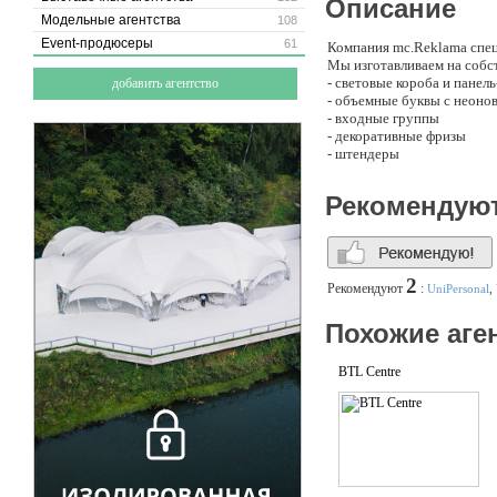
Описание
Модельные агентства
108
Event-продюсеры
61
Компания mc.Reklama спец
Мы изготавливаем на собс
- световые короба и пане
добавить агентство
- объемные буквы с неонов
- входные группы
- декоративные фризы
- штендеры
- стенды
- таблички и многое друг
Рекомендую
Грамотно монтируем рекла
Осуществляем гарантийное
вывески, посмотрите стран
круглосуточно, 7 дней в не
для процветания бизнеса!
2
Рекомендуют
:
UniPersonal
,
друго. Компания "mc Rekl
оформления интерьера, вы
Похожие аге
BTL Centre