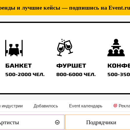
ренды и лучшие кейсы — подпишись на Event.ru 
 индустрии
Добавилось
Event календарь
Рекл
Артисты
Подрядчики