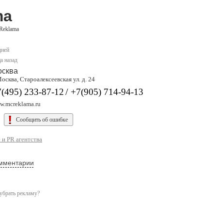
ma
Reklama
дней
а назад
осква
Москва, Староалексеевская ул. д. 24
/
(495) 233-87-12
+7(905) 714-94-13
w.mcreklama.ru
Сообщить об ошибке
 и PR агентства
мментарии
убрать рекламу?