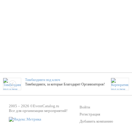
Тимбилдинги под ключ
Тимбилдинги, за которые Благодарят Организаторов!
Жажда Творчества
2005 – 2026 ©
EventCatalog.ru
ТОПовые мастер-классы на мероприятие! Гибкие цены!
Войти
Все для организации мероприятий!
Регистрация
Добавить компанию
ShowTex - Декор и Ди
Мас
ShowTex - производитель огнестойких декораций
ТОП