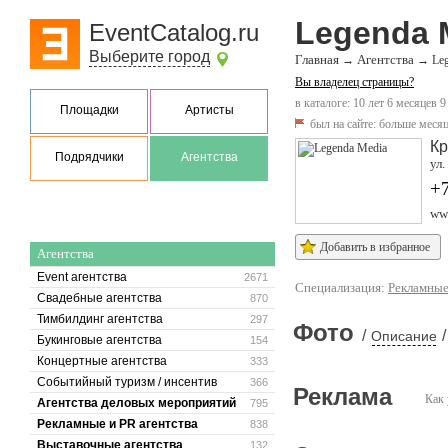
Legenda 
EventCatalog.ru
Выберите город
Главная
Агентства
→
→
Le
Вы владелец страницы?
в каталоге: 10 лет 6 месяцев 9
Площадки
Артисты
был на сайте:
больше месяц
Кр
Подрядчики
Агентства
ул
+
ww
Добавить в избранное
Агентства
Event агентства
2671
Специализация:
Рекламные
Свадебные агентства
870
Тимбилдинг агентства
297
Фото
/
/
Описание
Букинговые агентства
154
Концертные агентства
333
Событийный туризм / инсентив
366
Реклама
Как 
Агентства деловых мероприятий
795
Рекламные и PR агентства
838
Выставочные агентства
132