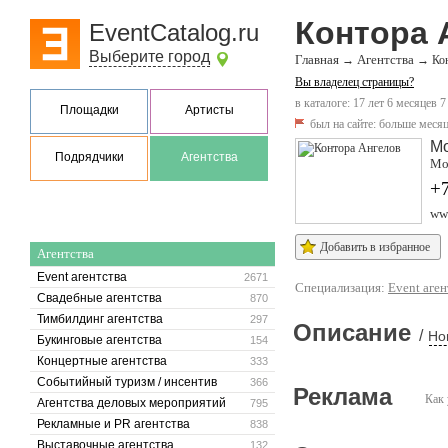
Контора 
EventCatalog.ru
Выберите город
Главная
Агентства
→
→
Ко
Вы владелец страницы?
в каталоге: 17 лет 6 месяцев 7
Площадки
Артисты
был на сайте:
больше месяц
М
Подрядчики
Агентства
Мо
+
www
Добавить в избранное
Агентства
Event агентства
2671
Специализация:
Event аген
Свадебные агентства
870
Тимбилдинг агентства
297
Описание
/
Но
Букинговые агентства
154
Концертные агентства
333
Событийный туризм / инсентив
366
Реклама
Как 
Агентства деловых мероприятий
795
Рекламные и PR агентства
838
Выставочные агентства
132