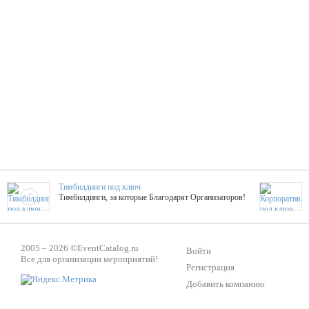
Тимбилдинги под ключ
Тимбилдинги, за которые Благодарят Организаторов!
Жажда Творчества
2005 – 2026 ©
EventCatalog.ru
ТОПовые мастер-классы на мероприятие! Гибкие цены!
Войти
Все для организации мероприятий!
Регистрация
Добавить компанию
ShowTex - Декор и Ди
Мас
ShowTex - производитель огнестойких декораций
ТОП