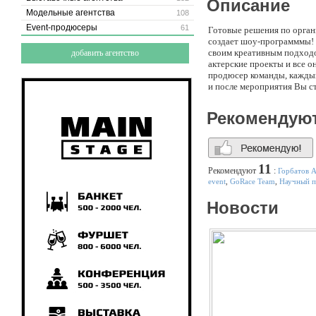
Описание
Модельные агентства
108
Event-продюсеры
61
Готовые решения по органи
создает шоу-программмы! 
своим креативным подходом
добавить агентство
актерские проекты и все 
продюсер команды, каждый 
и после мероприятия Вы с
Рекомендую
11
Рекомендуют
:
Горбатов 
event
,
GoRace Team
,
Научный п
Новости