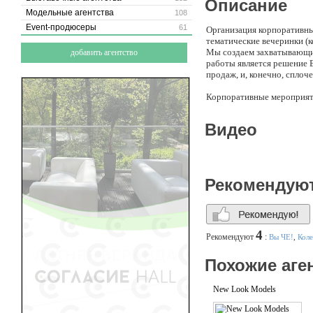
Описание
Модельные агентства
108
Event-продюсеры
61
Организация корпоративны
тематические вечеринки (
Мы создаем захватывающи
добавить агентство
работы является решение 
продаж, и, конечно, сплоче
Корпоративные мероприят
(отраслевые) праздники, п
летние/зимние форматы, вы
Видео
руководства Компании, V
Корпоративные выездные м
и пр.; мотивационные поощ
Рекомендую
Эксклюзивные путешествия
приключенческие) с индив
Личные события: частные 
- реализуются согласно к
4
Рекомендуют
:
Вы ЧЕ!
,
Кол
Похожие аге
New Look Models