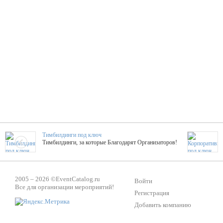
Тимбилдинги под ключ
Тимбилдинги, за которые Благодарят Организаторов!
Жажда Творчества
2005 – 2026 ©
EventCatalog.ru
ТОПовые мастер-классы на мероприятие! Гибкие цены!
Войти
Все для организации мероприятий!
Регистрация
Добавить компанию
ShowTex - Декор и Ди
Мас
ShowTex - производитель огнестойких декораций
ТОП