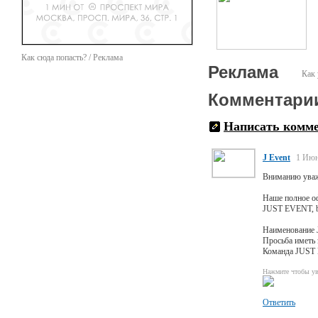
Как сюда попасть? / Реклама
Реклама
Как 
Комментари
Написать комм
J Event
1 Июн
Вниманию уваж
Наше полное о
JUST EVENT, bu
Наименование J
Просьба иметь 
Команда JUST E
Нажмите чтобы ув
Ответить