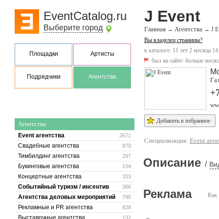
J Event
EventCatalog.ru
Выберите город
Главная
Агентства
→
→
J E
Вы владелец страницы?
в каталоге: 11 лет 2 месяца 14
Площадки
Артисты
был на сайте:
больше месяц
М
Подрядчики
Агентства
Газ
+
www
Добавить в избранное
Агентства
Event агентства
2671
Специализация:
Event аген
Свадебные агентства
870
Тимбилдинг агентства
297
Описание
/
Ви
Букинговые агентства
154
Концертные агентства
333
Событийный туризм / инсентив
366
Реклама
Как 
Агентства деловых мероприятий
795
Рекламные и PR агентства
838
Выставочные агентства
132