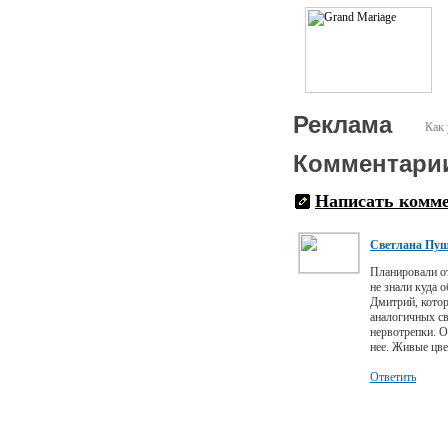
Реклама
Как 
Комментари
Написать комм
Светлана Пу
Планировали от
не знали куда 
Дмитрий, котор
аналогичных св
нервотрепки. О
нее. Живые цве
Ответить