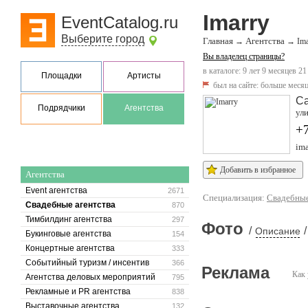
Imarry
EventCatalog.ru
Выберите город
Главная
Агентства
→
→
Ima
Вы владелец страницы?
в каталоге: 9 лет 9 месяцев 21
Площадки
Артисты
был на сайте:
больше месяц
Са
Подрядчики
Агентства
ули
+
ima
Добавить в избранное
Агентства
Event агентства
2671
Специализация:
Свадебные
Свадебные агентства
870
Тимбилдинг агентства
297
Фото
/
/
Описание
Букинговые агентства
154
Концертные агентства
333
Событийный туризм / инсентив
366
Реклама
Как 
Агентства деловых мероприятий
795
Рекламные и PR агентства
838
Выставочные агентства
132