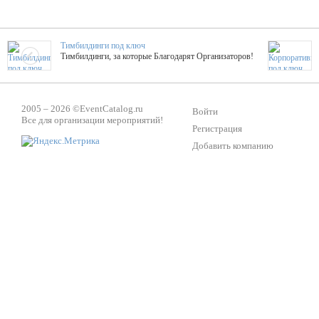
Тимбилдинги под ключ
Тимбилдинги, за которые Благодарят Организаторов!
Жажда Творчества
2005 – 2026 ©
EventCatalog.ru
ТОПовые мастер-классы на мероприятие! Гибкие цены!
Войти
Все для организации мероприятий!
Регистрация
Добавить компанию
ShowTex - Декор и Ди
Мас
ShowTex - производитель огнестойких декораций
ТОП
Группа «Москвичка»
3D 
Настроение, стиль, настоящий драйв в Ваш день!
Кажд
ПК Киловатт Уфа
Вячеслав Вер
Техническое обеспечение мероприятий
Ведущий - за 