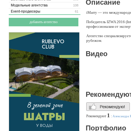
Описание
Модельные агентства
108
Event-продюсеры
61
iMarry — это международно
Победитель IZWA 2016 (In
добавить агентство
профессионалам от экспер
Агентство специализирует
рубежом.
Видео
Рекомендую
1
Рекомендуют
:
Александра 
Портфолио