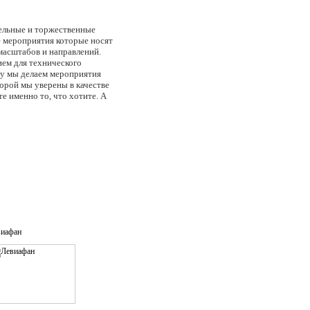
тельные и торжественные
е мероприятия которые носят
масштабов и направлений.
ием для технического
му мы делаем мероприятия
орой мы уверены в качестве
е именно то, что хотите. А
да состоит из
джер по организации
зации свадеб, менеджер
ремальных развлечений,
р, дизайнер-график.
виафан