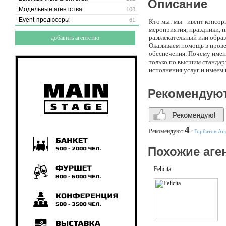
Описание
Модельные агентства
108
Event-продюсеры
61
Кто мы: мы - ивент консо
мероприятия, праздники, п
развлекательный или обра
добавить агентство
Оказываем помощь в прове
обеспечения. Почему имен
только по высшим стандар
исполнения услуг и имеем
скорее всего, что проект 
профессионалов отрасли e
Рекомендую
выставок, менеджер по во
организации частных и ко
менеджер по продаже обор
4
Рекомендуют
:
Горбатов Ан
Похожие аге
Felicita