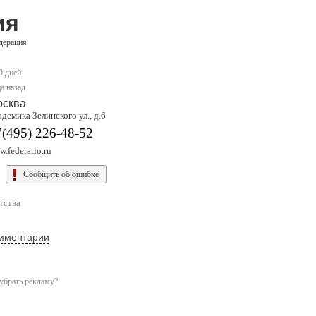
ия
дерация
9 дней
а назад
осква
демика Зелинского ул., д.6
(495) 226-48-52
.federatio.ru
Сообщить об ошибке
тства
мментарии
убрать рекламу?