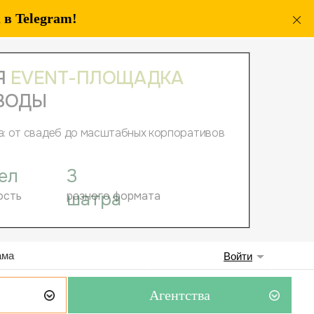
в Telegram!
ама
Войти
Агентства