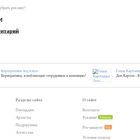
убрать рекламу?
и
ентарий
Корпоративы под ключ
Гении Картонн
Корпоративы, влюбляющие сотрудников в компанию!
Дон Картон - 
Выездные мастер-клас
Группа KAL
Более 420 мастер-классов на выезде на мероприятие!
Яркое музыка
Разделы сайта
О сайте
Площадки
Контакты
Артисты
Реклама
Premium
тер-классы
Букинг компания №1
 25 активностей! Смета за 15 минут!
Оперативная информация о люб
Подрядчики
Pro-аккаунт
Pro
Агентства
Условия оплаты