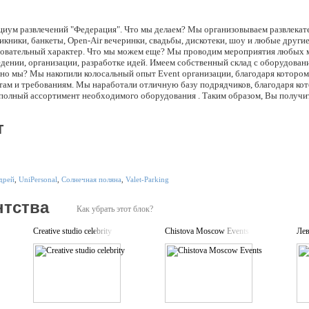
рциум развлечений "Федерация". Что мы делаем? Мы организовываем развлека
икники, банкеты, Open-Air вечеринки, свадьбы, дискотеки, шоу и любые други
зовательный характер. Что мы можем еще? Мы проводим мероприятия любых 
дении, организации, разработке идей. Имеем собственный склад с оборудован
но мы? Мы накопили колосальный опыт Event организации, благодаря которо
там и требованиям. Мы наработали отличную базу подрядчиков, благодаря кот
 полный ассортимент необходимого оборудования . Таким образом, Вы получит
получится намного лучше чем изначально запланированно. Команда: наша коман
vent и развлечений: режиссер, сценаристы, менеджер детских программ, мене
т
просам аренды оборудования, площадок и декорирования, менеджер по органи
рпоративных праздников, менеджер образовательных программ, менеджер экст
удования, кейтеринг-менеджер, видеооператор, фотограф, технический инжене
дрей
,
UniPersonal
,
Солнечная поляна
,
Valet-Parking
нтства
Как убрать этот блок?
Creative studio celebrity
Chistova Moscow Events
Ле