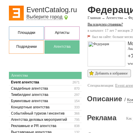
Федерац
EventCatalog.ru
Выберите город
Главная
Агентства
→
→
Фе
Вы владелец страницы?
в каталоге: 17 лет 7 месяцев 2
Площадки
Артисты
был на сайте:
больше месяц
М
Подрядчики
Агентства
Ака
+7
www
Добавить в избранное
Агентства
Event агентства
2671
Специализация:
Event аген
Свадебные агентства
870
Тимбилдинг агентства
297
Описание
/
Ко
Букинговые агентства
154
Концертные агентства
333
Событийный туризм / инсентив
366
Реклама
Как 
Агентства деловых мероприятий
795
Рекламные и PR агентства
838
Выставочные агентства
132