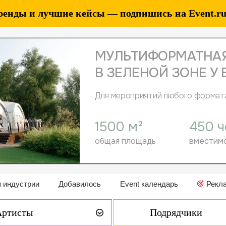
ренды и лучшие кейсы — подпишись на Event.ru 
 индустрии
Добавилось
Event календарь
Рекл
Артисты
Подрядчики