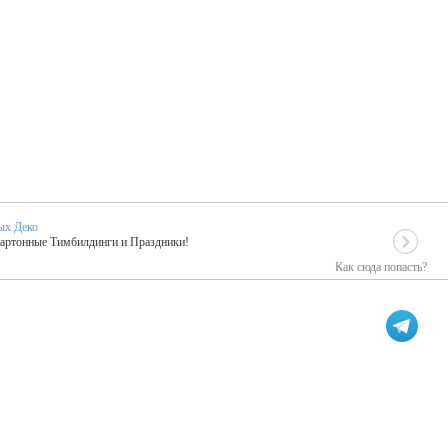
ых Деко
Картонные Тимбилдинги и Праздники!
Как сюда попасть?
EIDOSKOP
льное событие вашего праздника!
ых зарубежных артистах