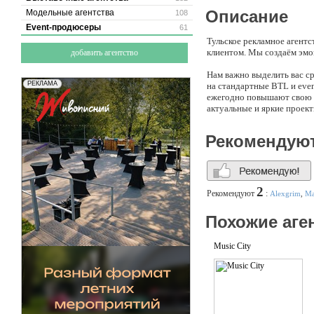
Описание
Модельные агентства
108
Event-продюсеры
61
Тульское рекламное агент
клиентом. Мы создаём эмо
добавить агентство
Нам важно выделить вас с
на стандартные BTL и eve
ежегодно повышают свою к
актуальные и яркие проект
Рекламное агентство «Дел
Рекомендую
2
Рекомендуют
:
Alexgrim
,
Ма
Похожие аге
Music City