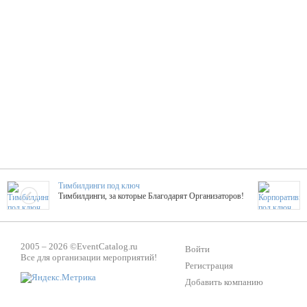
Тимбилдинги под ключ
Тимбилдинги, за которые Благодарят Организаторов!
Жажда Творчества
2005 – 2026 ©
EventCatalog.ru
ТОПовые мастер-классы на мероприятие! Гибкие цены!
Войти
Все для организации мероприятий!
Регистрация
Добавить компанию
ShowTex - Декор и Ди
Мас
ShowTex - производитель огнестойких декораций
ТОП