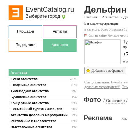
Дельфин
EventCatalog.ru
Выберите город
Главная
Агентства
→
→
Де
Вы владелец страницы?
в каталоге: 6 лет 5 месяцев 13
Площадки
Артисты
был на сайте:
больше месяц
Ту
Подрядчики
Агентства
пр-
+
www
Добавить в избранное
Агентства
Event агентства
2671
Специализация:
Event аген
Свадебные агентства
870
деловых мероприятий
,
Тим
Тимбилдинг агентства
297
Букинговые агентства
154
Фото
/
/
Описание
Концертные агентства
333
Событийный туризм / инсентив
366
Агентства деловых мероприятий
795
Реклама
Как 
Рекламные и PR агентства
838
Выставочные агентства
132