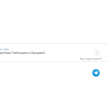
ых Деко
Картонные Тимбилдинги и Праздники!
Как сюда попасть?
EIDOSKOP
льное событие вашего праздника!
ых зарубежных артистах
ПК Киловатт Уфа