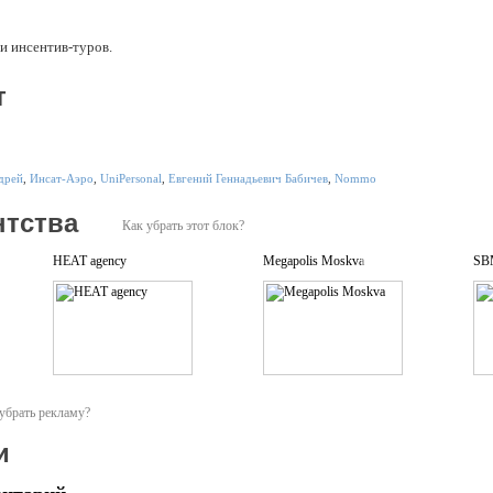
и инсентив-туров.
т
дрей
,
Инсат-Аэро
,
UniPersonal
,
Евгений Геннадьевич Бабичев
,
Nommo
нтства
Как убрать этот блок?
HEAT agency
Megapolis Moskva
SB
убрать рекламу?
и