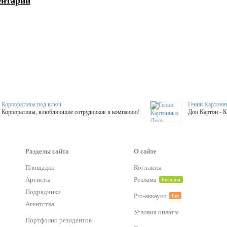
ентарий
Корпоративы под ключ
Гении Картонн
Корпоративы, влюбляющие сотрудников в компанию!
Дон Картон - 
Выездные мастер-клас
Группа KAL
Более 420 мастер-классов на выезде на мероприятие!
Яркое музыка
Разделы сайта
О сайте
Площадки
Контакты
Артисты
Реклама
Premium
тер-классы
Букинг компания №1
 25 активностей! Смета за 15 минут!
Оперативная информация о люб
Подрядчики
Pro-аккаунт
Pro
Агентства
Условия оплаты
Mapping
Портфолио резидентов
Хотите весело?