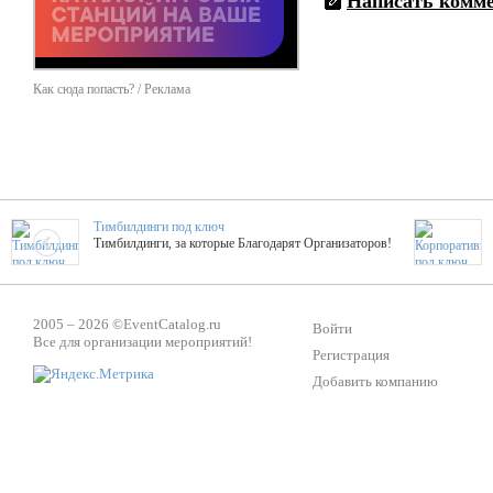
Написать комм
Как сюда попасть? / Реклама
Тимбилдинги под ключ
Тимбилдинги, за которые Благодарят Организаторов!
Жажда Творчества
2005 – 2026 ©
EventCatalog.ru
ТОПовые мастер-классы на мероприятие! Гибкие цены!
Войти
Все для организации мероприятий!
Регистрация
Добавить компанию
ShowTex - Декор и Ди
Мас
ShowTex - производитель огнестойких декораций
ТОП
Группа «Москвичка»
3D 