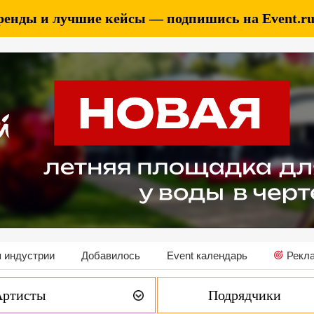
ренды и лучшие кейсы — подпишись на Event.ru 
 индустрии
Добавилось
Event календарь
Рекл
Артисты
Подрядчики