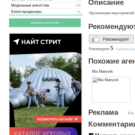
Описание
Модельные агентства
108
Event-продюсеры
61
Организация мероприятий 
добавить агентство
Рекомендую
5
Рекомендуют
:
Горбатов Ан
Похожие аге
Mio Matryosh
Реклама
Как 
Комментари