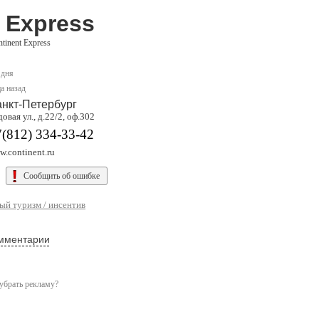
 Express
tinent Express
 дня
а назад
нкт-Петербург
овая ул., д.22/2, оф.302
(812) 334-33-42
.continent.ru
Сообщить об ошибке
й туризм / инсентив
мментарии
убрать рекламу?