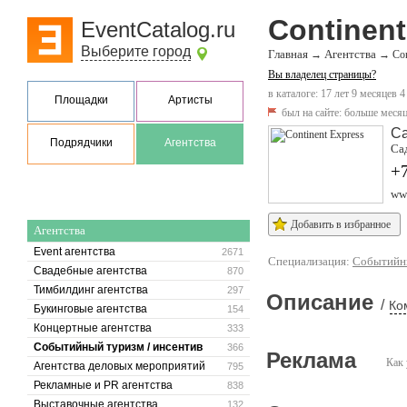
Continent
EventCatalog.ru
Выберите город
Главная
Агентства
→
→
Con
Вы владелец страницы?
в каталоге: 17 лет 9 месяцев 4
Площадки
Артисты
был на сайте:
больше месяц
Са
Подрядчики
Агентства
Сад
+7
www
Добавить в избранное
Агентства
Event агентства
2671
Специализация:
Событийны
Свадебные агентства
870
Тимбилдинг агентства
297
Описание
/
Ко
Букинговые агентства
154
Концертные агентства
333
Событийный туризм / инсентив
366
Реклама
Как 
Агентства деловых мероприятий
795
Рекламные и PR агентства
838
Выставочные агентства
132