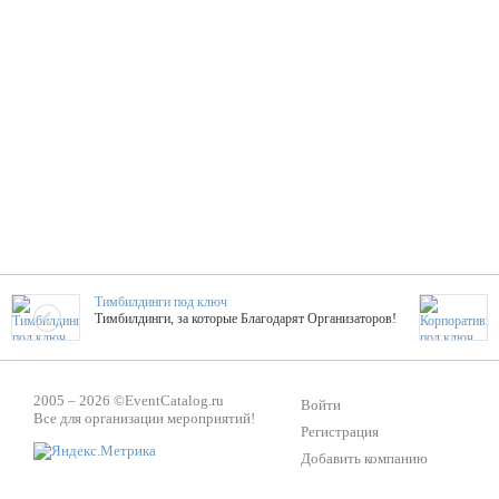
Тимбилдинги под ключ
Тимбилдинги, за которые Благодарят Организаторов!
Жажда Творчества
2005 – 2026 ©
EventCatalog.ru
ТОПовые мастер-классы на мероприятие! Гибкие цены!
Войти
Все для организации мероприятий!
Регистрация
Добавить компанию
ShowTex - Декор и Ди
Мас
ShowTex - производитель огнестойких декораций
ТОП