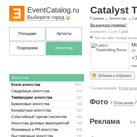
Catalyst 
EventCatalog.ru
Выберите город
Главная
Агентства
→
→
Cat
Вы владелец страницы?
в каталоге: 12 лет 5 дней
Площадки
Артисты
был на сайте:
больше месяц
М
Подрядчики
Агентства
ул.
+
www
Добавить в избранное
Агентства
Event агентства
2671
Специализация:
Event аген
Свадебные агентства
870
Тимбилдинг агентства
297
Фото
/
/
Описание
Букинговые агентства
154
Концертные агентства
333
Событийный туризм / инсентив
366
Реклама
Как 
Агентства деловых мероприятий
795
Рекламные и PR агентства
838
Выставочные агентства
132