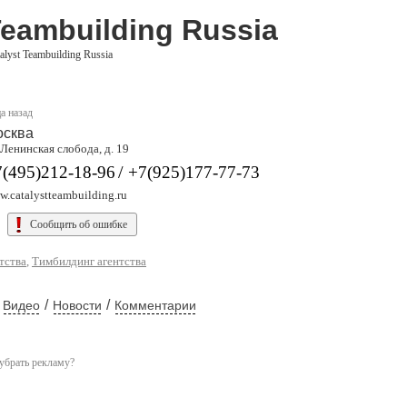
Teambuilding Russia
alyst Teambuilding Russia
а назад
осква
 Ленинская слобода, д. 19
/
7(495)212-18-96
+7(925)177-77-73
.catalystteambuilding.ru
Сообщить об ошибке
тства
,
Тимбилдинг агентства
/
/
Видео
Новости
Комментарии
убрать рекламу?