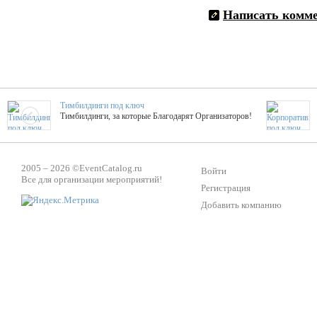
Написать комм
Тимбилдинги под ключ
Тимбилдинги, за которые Благодарят Организаторов!
Жажда Творчества
2005 – 2026 ©
EventCatalog.ru
ТОПовые мастер-классы на мероприятие! Гибкие цены!
Войти
Все для организации мероприятий!
Регистрация
Добавить компанию
ShowTex - Декор и Ди
Мас
ShowTex - производитель огнестойких декораций
ТОП
Группа «Москвичка»
3D 
Настроение, стиль, настоящий драйв в Ваш день!
Кажд