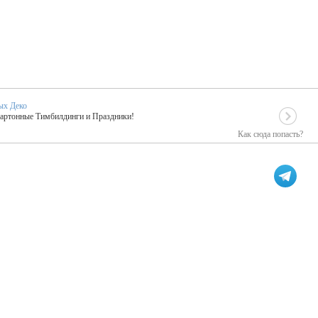
ых Деко
Картонные Тимбилдинги и Праздники!
Как сюда попасть?
EIDOSKOP
льное событие вашего праздника!
ых зарубежных артистах
ПК Киловатт Уфа
кие хиты от Паши Парфения!
Техническое обеспечение мероприятий