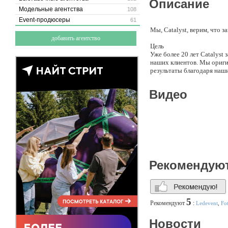
Описание
Модельные агентства
108
Event-продюсеры
61
Мы, Catalyst, верим, что
добавить агентство
Цель
Уже более 20 лет Catalyst
наших клиентов. Мы ориги
результаты благодаря наш
Описание
Видео
Тренинги Catalyst отлича
позволяем им создавать на
поражение. Сплошь и рядо
общей цели, но есть и так
провоцирует их на соперн
Исходные данные
Являясь общепризнанным л
премии и стали классикой 
Рекомендую
концепты, и устанавливает
5
Рекомендуют
:
Ledevent
,
Fo
Новости