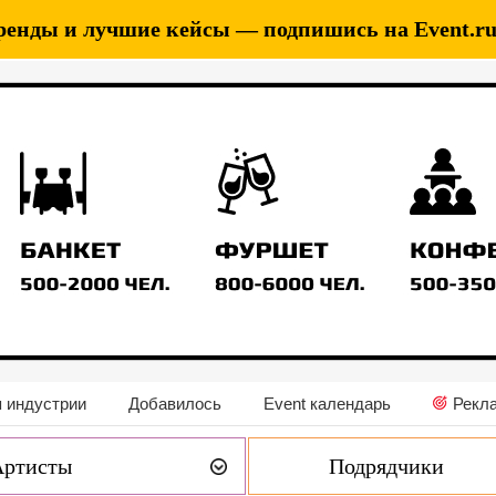
ренды и лучшие кейсы — подпишись на Event.ru 
 индустрии
Добавилось
Event календарь
Рекл
Артисты
Подрядчики