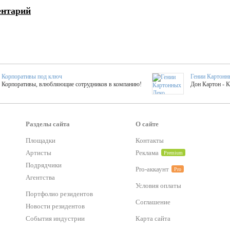
ентарий
Корпоративы под ключ
Гении Картонн
Корпоративы, влюбляющие сотрудников в компанию!
Дон Картон - 
Выездные мастер-клас
Группа KAL
Более 420 мастер-классов на выезде на мероприятие!
Яркое музыка
Разделы сайта
О сайте
Площадки
Контакты
Артисты
Реклама
Premium
тер-классы
Букинг компания №1
 25 активностей! Смета за 15 минут!
Оперативная информация о люб
Подрядчики
Pro-аккаунт
Pro
Агентства
Условия оплаты
Mapping
Портфолио резидентов
Хотите весело?
ый второй заказ контента со скидкой в 15%
Темпераментные балканс
Соглашение
Новости резидентов
События индустрии
Карта сайта