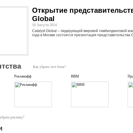
Открытие представительств
Global
18 Августа 2014
Catalyst Global – лидирующей мировой тимбилдинговой ко
года в Москве состоится презентация представительства Cat
нтства
Как убрать этот блок?
Рекламафф
BBM
Пр
убрать рекламу?
и