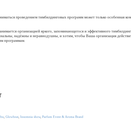
 заниматься проведением тимбилдинговых программ может только особенная ком
 занимается организацией яркого, запоминающегося и эффективного тимбилдин
нальны, надёжны и неравнодушны, и хотим, чтобы Ваша организация действи
им программам.
ются принципиальным подходом и целенаправленностью. Мы не кормим участни
стоящие рабочие сценарии, где от их работы в команде будет зависеть одержат
м командам приходится строить межкомандные связи и работать с другими ко
ие программы, в которых наиболее успешная команда становится эталоном для 
ичество, обмен методами и повышение производительности.
идером в сфере тимбилдинга и создателем инновационных программ - многие 
- Catalyst постоянно развивает и совершенствует свой подход к новому тимби
т
 по-настоящему высокие стандарты качества.
tbu
,
Glowbeat
,
Insomnia show
,
Parfum Event & Aroma Brand