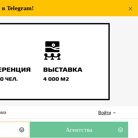
в Telegram!
ама
Войти
Агентства