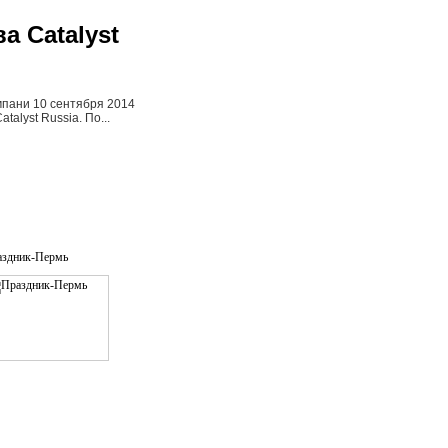
а Catalyst
мпани 10 сентября 2014
alyst Russia. По...
аздник-Пeрмь