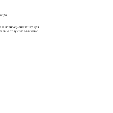
анда.
га и мотивационных игр для
тельно получила отличные
ков с ложечки - мы
 ли они победу или потерпят
мандами в направлении к
других команд и
из которых завоевали
лдингу и мотивационные