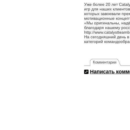
Уже более 20 лет Cata
игр для наших клиенто
которых завоевали прем
мотивационные концепт
«Мы оригинальны, надё
благодаря нашему росси
http://www.catalystteambu
На сегодняшний день в
категорий командообра
Комментарии
Написать комм