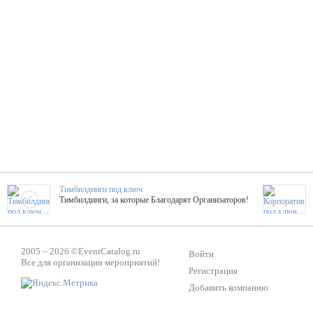
Тимбилдинги под ключ
Тимбилдинги, за которые Благодарят Организаторов!
Жажда Творчества
2005 – 2026 ©
EventCatalog.ru
ТОПовые мастер-классы на мероприятие! Гибкие цены!
Войти
Все для организации мероприятий!
Регистрация
Добавить компанию
ShowTex - Декор и Ди
Мас
ShowTex - производитель огнестойких декораций
ТОП