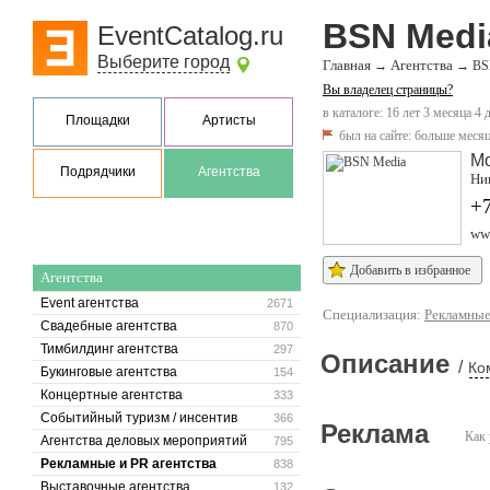
BSN Medi
EventCatalog.ru
Выберите город
Главная
Агентства
→
→
BS
Вы владелец страницы?
в каталоге: 16 лет 3 месяца 4 
Площадки
Артисты
был на сайте:
больше месяц
М
Подрядчики
Агентства
Ник
+7
ww
Добавить в избранное
Агентства
Event агентства
2671
Специализация:
Рекламные
Свадебные агентства
870
Тимбилдинг агентства
297
Описание
/
Ко
Букинговые агентства
154
Концертные агентства
333
Событийный туризм / инсентив
366
Реклама
Как 
Агентства деловых мероприятий
795
Рекламные и PR агентства
838
Выставочные агентства
132