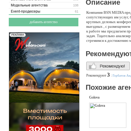
Описание
Модельные агентства
108
Event-продюсеры
61
Компания BSN MEDIA предо
сопутствующих им услуг, 
крупных деловых конференц
добавить агентство
выездных , с размещением
к работе мы предлагаем п
задач. Тщательно анализи
стремимся к достижению м
Рекомендую
3
Рекомендуют
:
Горбатов Ан
Похожие аге
Golova