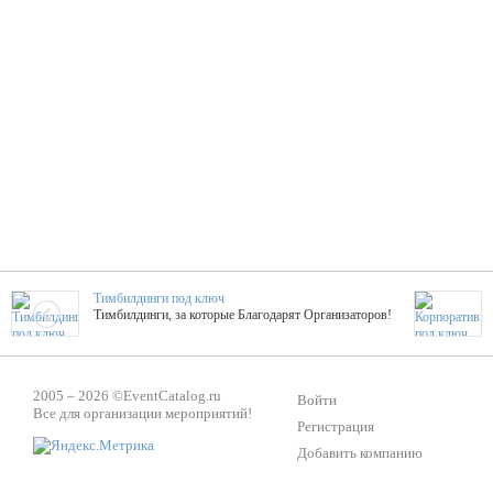
Тимбилдинги под ключ
Тимбилдинги, за которые Благодарят Организаторов!
Жажда Творчества
2005 – 2026 ©
EventCatalog.ru
ТОПовые мастер-классы на мероприятие! Гибкие цены!
Войти
Все для организации мероприятий!
Регистрация
Добавить компанию
ShowTex - Декор и Ди
Мас
ShowTex - производитель огнестойких декораций
ТОП