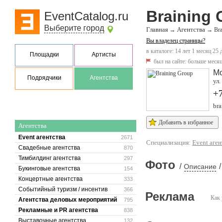
Braining 
EventCatalog.ru
Выберите город
Главная
Агентства
→
→
Br
Вы владелец страницы?
в каталоге: 14 лет 1 месяц 25 
Площадки
Артисты
был на сайте:
больше месяц
М
Подрядчики
Агентства
ул.
+
bra
Добавить в избранное
Агентства
Event агентства
2671
Специализация:
Event аген
Свадебные агентства
870
Тимбилдинг агентства
297
Фото
/
/
Описание
Букинговые агентства
154
Концертные агентства
333
Событийный туризм / инсентив
366
Реклама
Как 
Агентства деловых мероприятий
795
Рекламные и PR агентства
838
Выставочные агентства
132