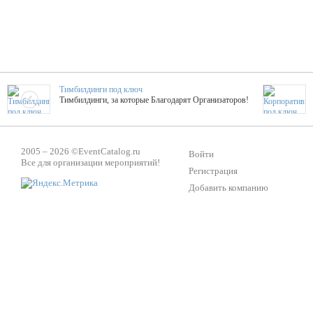
Тимбилдинги под ключ
Тимбилдинги, за которые Благодарят Организаторов!
Жажда Творчества
2005 – 2026 ©
EventCatalog.ru
ТОПовые мастер-классы на мероприятие! Гибкие цены!
Войти
Все для организации мероприятий!
Регистрация
Добавить компанию
ShowTex - Декор и Ди
Мас
ShowTex - производитель огнестойких декораций
ТОП
Группа «Москвичка»
3D 
Настроение, стиль, настоящий драйв в Ваш день!
Кажд
ПК Киловатт Уфа
Вячеслав Вер
Техническое обеспечение мероприятий
Ведущий - за 