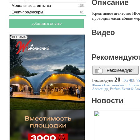
Описание
Модельные агентства
108
Event-продюсеры
61
Креативное агентство HR-
проводим масштабные меро
добавить агентство
Видео
Рекомендую
20
Рекомендуют
:
Вы ЧЕ!
,
Va
Физика Невозможного
,
Криош
Александр
,
Parfum Event & Ar
Новости