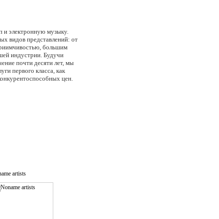
оп и электронную музыку.
ых видов представлений: от
приимчивостью, большим
шей индустрии. Будучи
ение почти десяти лет, мы
уги первого класса, как
 конкурентоспособных цен.
ame artists