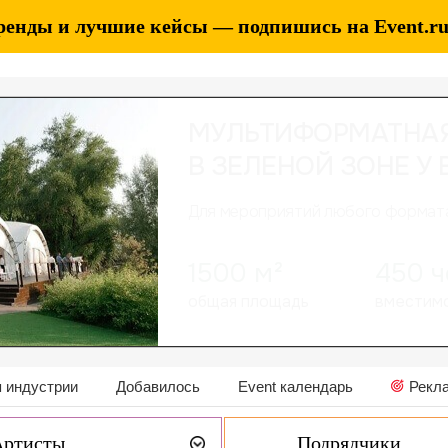
ренды и лучшие кейсы — подпишись на Event.ru 
 индустрии
Добавилось
Event календарь
Рекл
Артисты
Подрядчики