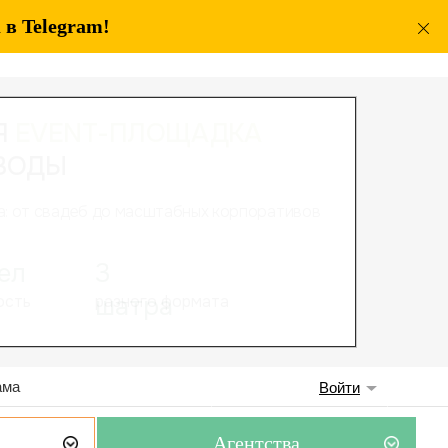
в Telegram!
ама
Войти
Агентства