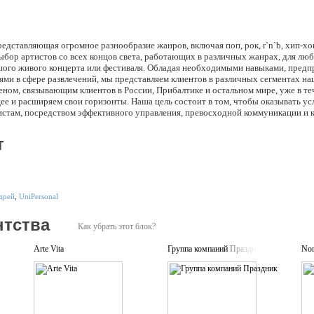
едставляющая огромное разнообразие жанров, включая поп, рок, r`n`b, хип-х
бор артистов со всех концов света, работающих в различных жанрах, для люб
шого живого концерта или фестиваля. Обладая необходимыми навыками, пред
ми в сфере развлечений, мы представляем клиентов в различных сегментах на
ом, связывающим клиентов в России, Прибалтике и остальном мире, уже в теч
е и расширяем свои горизонты. Наша цель состоит в том, чтобы оказывать усл
тистам, посредством эффективного управления, превосходной коммуникации и
т
дрей
,
UniPersonal
нтства
Как убрать этот блок?
Arte Vita
Группа компаний Праздник
Non