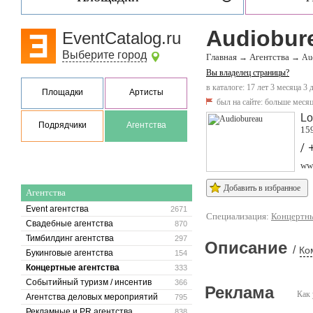
Audiobur
EventCatalog.ru
Выберите город
Главная
Агентства
→
→
Au
Вы владелец страницы?
в каталоге: 17 лет 3 месяца 3 
Площадки
Артисты
был на сайте:
больше месяц
Lo
Подрядчики
Агентства
159
/
ww
Добавить в избранное
Агентства
Event агентства
2671
Специализация:
Концертны
Свадебные агентства
870
Тимбилдинг агентства
297
Описание
/
Ко
Букинговые агентства
154
Концертные агентства
333
Событийный туризм / инсентив
366
Реклама
Как 
Агентства деловых мероприятий
795
Рекламные и PR агентства
838