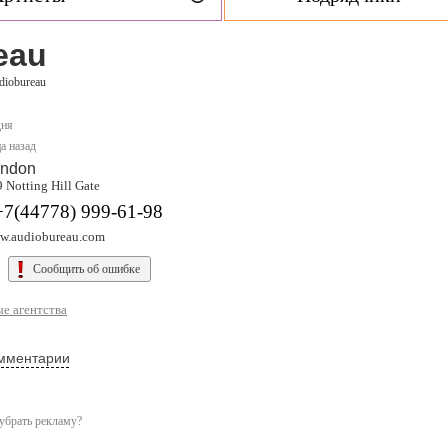
eau
diobureau
дня
а назад
ndon
 Notting Hill Gate
+7(44778) 999-61-98
w.audiobureau.com
Сообщить об ошибке
е агентства
мментарии
убрать рекламу?