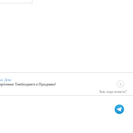
ых Деко
Картонные Тимбилдинги и Праздники!
Как сюда попасть?
EIDOSKOP
льное событие вашего праздника!
ых зарубежных артистах