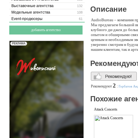
Выставочные агентства
132
Описание
Модельные агентства
108
Event-продюсеры
61
AudioBureau – компания пр
Мы предлагаем большой вы
клубного ди-джея до боль
добавить агентство
опытом и обширными связя
ценным и необходимым звен
уверенно смотрим в будуще
нашим клиентам, так и ар
Рекомендую
2
Рекомендуют
:
Горбатов Ан
Похожие аге
Attack Concerts