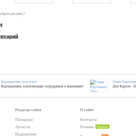
убрать рекламу?
и
ентарий
Корпоративы под ключ
Гении Картонн
Корпоративы, влюбляющие сотрудников в компанию!
Дон Картон - 
Выездные мастер-клас
Группа KAL
Более 420 мастер-классов на выезде на мероприятие!
Яркое музыка
Разделы сайта
О сайте
Площадки
Контакты
Артисты
Реклама
Premium
тер-классы
Букинг компания №1
 25 активностей! Смета за 15 минут!
Оперативная информация о люб
Подрядчики