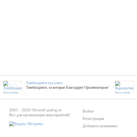
Тимбилдинги под ключ
Тимбилдинги, за которые Благодарят Организаторов!
Жажда Творчества
2005 – 2026 ©
EventCatalog.ru
ТОПовые мастер-классы на мероприятие! Гибкие цены!
Войти
Все для организации мероприятий!
Регистрация
Добавить компанию
ShowTex - Декор и Ди
Мас
ShowTex - производитель огнестойких декораций
ТОП