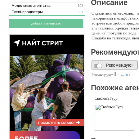
Описание
Модельные агентства
108
Event-продюсеры
61
Отдалиться на несколько ч
панорамами в комфортных 
встреча или любой праздн
добавить агентство
впечатления. Аренда тепло
цены на прогулки по воде.
Свадьба на теплоходе, вы
Рекомендую
1
Рекомендуют
:
Вы ЧЕ!
Похожие аге
Свабный Гуру