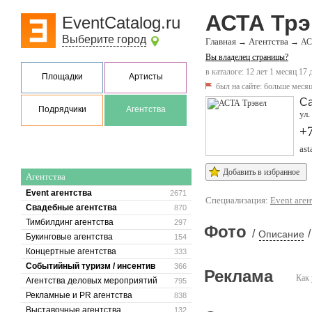
АСТА Трэ
EventCatalog.ru
Выберите город
Главная
Агентства
→
→
АС
Вы владелец страницы?
в каталоге: 12 лет 1 месяц 17 
Площадки
Артисты
был на сайте:
больше месяц
Са
Подрядчики
Агентства
ул.
+
ast
Добавить в избранное
Агентства
Event агентства
2671
Специализация:
Event аген
Свадебные агентства
870
Тимбилдинг агентства
297
Фото
/
/
Описание
Букинговые агентства
154
Концертные агентства
333
Событийный туризм / инсентив
366
Реклама
Как 
Агентства деловых мероприятий
795
Рекламные и PR агентства
838
Выставочные агентства
132