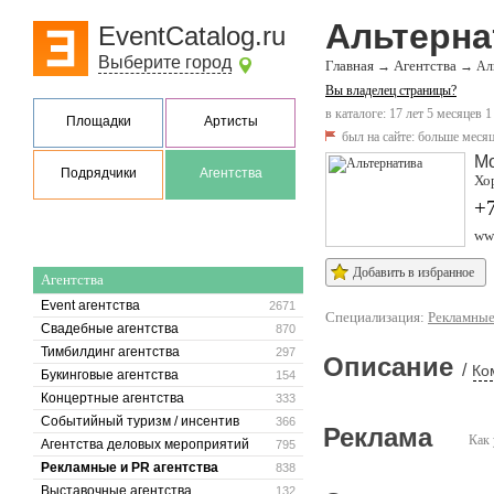
Альтерна
EventCatalog.ru
Выберите город
Главная
Агентства
→
→
Ал
Вы владелец страницы?
в каталоге: 17 лет 5 месяцев 1
Площадки
Артисты
был на сайте:
больше месяц
М
Подрядчики
Агентства
Хор
+7
www
Добавить в избранное
Агентства
Event агентства
2671
Специализация:
Рекламные
Свадебные агентства
870
Тимбилдинг агентства
297
Описание
/
Ко
Букинговые агентства
154
Концертные агентства
333
Событийный туризм / инсентив
366
Реклама
Как 
Агентства деловых мероприятий
795
Рекламные и PR агентства
838
Выставочные агентства
132