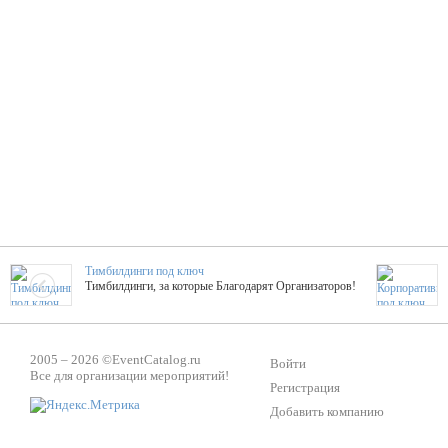
Тимбилдинги под ключ
Тимбилдинги, за которые Благодарят Организаторов!
Жажда Творчества
2005 – 2026 ©
EventCatalog.ru
ТОПовые мастер-классы на мероприятие! Гибкие цены!
Войти
Все для организации мероприятий!
Регистрация
Добавить компанию
ShowTex - Декор и Ди
Мас
ShowTex - производитель огнестойких декораций
ТОП