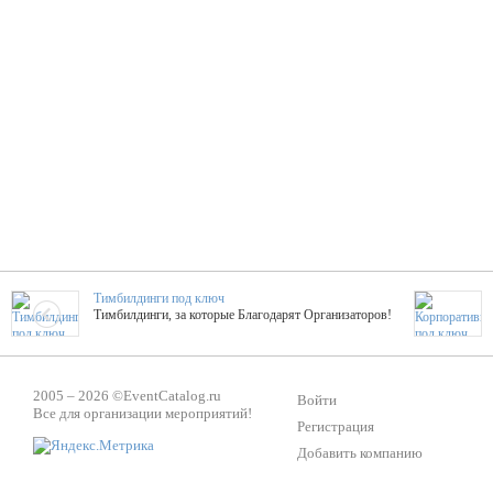
Тимбилдинги под ключ
Тимбилдинги, за которые Благодарят Организаторов!
Жажда Творчества
2005 – 2026 ©
EventCatalog.ru
ТОПовые мастер-классы на мероприятие! Гибкие цены!
Войти
Все для организации мероприятий!
Регистрация
Добавить компанию
ShowTex - Декор и Ди
Мас
ShowTex - производитель огнестойких декораций
ТОП