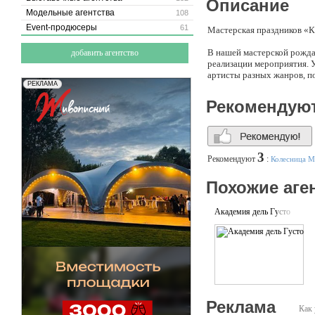
Описание
Модельные агентства
108
Event-продюсеры
61
Мастерская праздников «К
В нашей мастерской рожда
добавить агентство
реализации мероприятия. 
артисты разных жанров, п
Рекомендую
3
Рекомендуют
:
Колесница М
Похожие аге
Академия дель Густо
Реклама
Как 