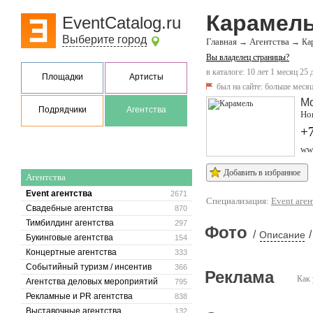
Карамел
EventCatalog.ru
Выберите город
Главная
Агентства
→
→
Ка
Вы владелец страницы?
в каталоге: 10 лет 1 месяц 25 
Площадки
Артисты
был на сайте:
больше месяц
Мо
Подрядчики
Агентства
Ног
+
www
Добавить в избранное
Агентства
Event агентства
2671
Специализация:
Event аген
Свадебные агентства
870
Тимбилдинг агентства
297
Фото
/
/
Описание
Букинговые агентства
154
Концертные агентства
333
Событийный туризм / инсентив
366
Реклама
Как 
Агентства деловых мероприятий
795
Рекламные и PR агентства
838
Выставочные агентства
132