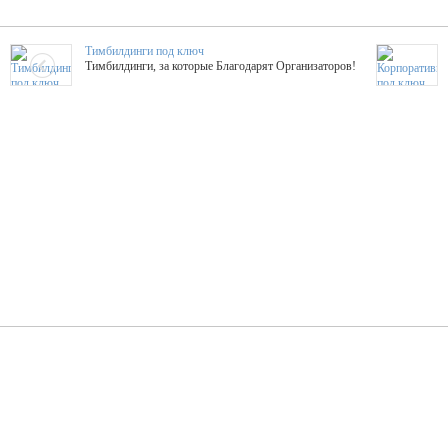
Тимбилдинги под ключ
Тимбилдинги, за которые Благодарят Организаторов!
Жажда Творчества
ТОПовые мастер-классы на мероприятие! Гибкие цены!
ShowTex - Декор и Ди
Мас
ShowTex - производитель огнестойких декораций
ТОП
Группа «Москвичка»
3D 
Настроение, стиль, настоящий драйв в Ваш день!
Кажд
ПК Киловатт Уфа
Вячеслав Вер
Техническое обеспечение мероприятий
Ведущий - за 