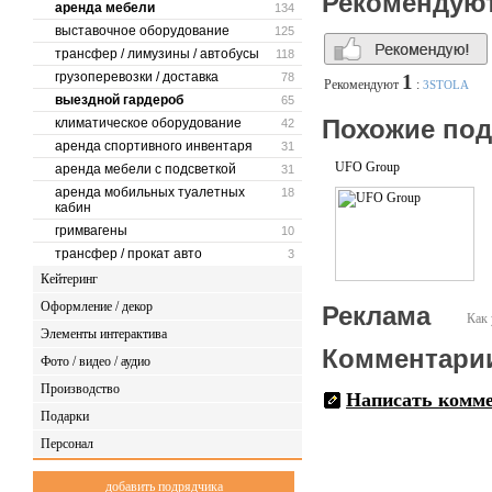
Рекомендую
аренда мебели
134
Динамично развивающееся
выставочное оборудование
125
света.
трансфер / лимузины / автобусы
118
Для удобства заказчиков, 
грузоперевозки / доставка
78
1
Рекомендуют
:
3STOLA
выездной гардероб
65
Прием и обработка заказа 
Похожие по
климатическое оборудование
42
завершения. Оперативно р
Выезд и осмотр площадки
аренда спортивного инвентаря
31
Монтаж/Демонтаж на площа
UFO Group
аренда мебели с подсветкой
31
аренда мобильных туалетных
18
Мы внимательно относимся
кабин
обязательства на события
гримвагены
10
С каждым новым заказчико
трансфер / прокат авто
3
нашей работе. Мы операти
Кейтеринг
Позаботьтесь о Вашем пр
Оформление / декор
Реклама
Как 
Элементы интерактива
Комментари
Фото / видео / аудио
Производство
Написать комм
Подарки
Персонал
добавить подрядчика