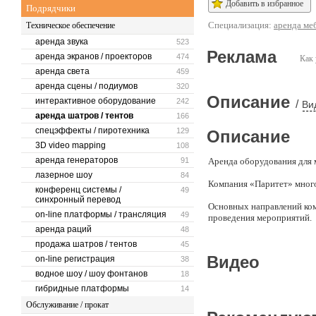
Добавить в избранное
Подрядчики
Специализация:
аренда ме
Техническое обеспечение
аренда звука
523
Реклама
аренда экранов / проекторов
474
Как 
аренда света
459
аренда сцены / подиумов
320
Описание
интерактивное оборудование
242
/
Ви
аренда шатров / тентов
166
спецэффекты / пиротехника
129
Описание
3D video mapping
108
аренда генераторов
91
Аренда оборудования для
лазерное шоу
84
Компания «Паритет» много
конференц системы /
49
синхронный перевод
Основных направлений ком
on-line платформы / трансляция
49
проведения мероприятий.
аренда раций
48
Услуга " Аренда мебели"
продажа шатров / тентов
45
Видео
on-line регистрация
38
Столового текстиля
водное шоу / шоу фонтанов
Столовой посуды
18
Столовых приборов
гибридные платформы
14
Столового стекла
Обслуживание / прокат
Профессионального оборуд