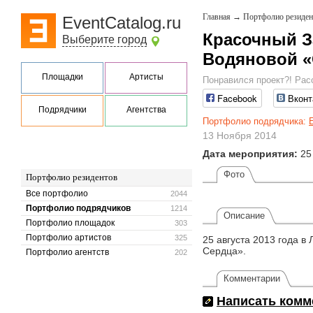
Главная
→
Портфолио резиден
EventCatalog.ru
Красочный З
Выберите город
Водяновой 
Площадки
Артисты
Понравился проект?! Рас
Facebook
Вконт
Подрядчики
Агентства
Портфолио подрядчика:
13 Ноября 2014
Дата мероприятия:
25
Фото
Портфолио резидентов
Все портфолио
2044
Портфолио подрядчиков
1214
Описание
Портфолио площадок
303
Портфолио артистов
325
25 августа 2013 года 
Сердца».
Портфолио агентств
202
Комментарии
Написать комм