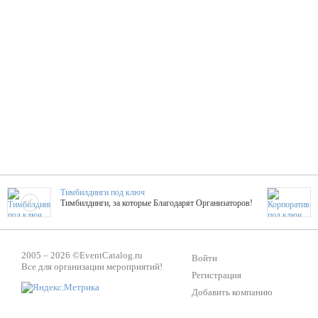
Тимбилдинги под ключ
Тимбилдинги, за которые Благодарят Организаторов!
Жажда Творчества
2005 – 2026 ©
EventCatalog.ru
ТОПовые мастер-классы на мероприятие! Гибкие цены!
Войти
Все для организации мероприятий!
Регистрация
Добавить компанию
ShowTex - Декор и Ди
Мас
ShowTex - производитель огнестойких декораций
ТОП