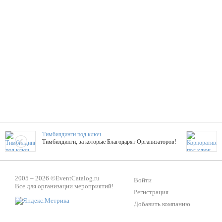
Тимбилдинги под ключ
Тимбилдинги, за которые Благодарят Организаторов!
Жажда Творчества
2005 – 2026 ©
EventCatalog.ru
ТОПовые мастер-классы на мероприятие! Гибкие цены!
Войти
Все для организации мероприятий!
Регистрация
Добавить компанию
ShowTex - Декор и Ди
Мас
ShowTex - производитель огнестойких декораций
ТОП