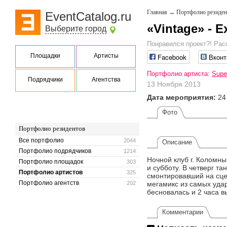
Главная
→
Портфолио резиден
EventCatalog.ru
«Vintage» - E
Выберите город
Понравился проект?! Рас
Площадки
Артисты
Facebook
Вконт
Портфолио артиста:
Supe
Подрядчики
Агентства
13 Ноября 2013
Дата мероприятия:
24
Фото
Портфолио резидентов
Все портфолио
2044
Описание
Портфолио подрядчиков
1214
Ночной клуб г. Коломн
Портфолио площадок
303
и субботу. В четверг т
Портфолио артистов
325
смонтировавший на сце
Портфолио агентств
202
мегамикс из самых уда
бесновалась и 2 часа 
Комментарии