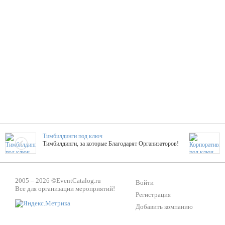
Тимбилдинги под ключ
Тимбилдинги, за которые Благодарят Организаторов!
Жажда Творчества
2005 – 2026 ©
EventCatalog.ru
ТОПовые мастер-классы на мероприятие! Гибкие цены!
Войти
Все для организации мероприятий!
Регистрация
Добавить компанию
ShowTex - Декор и Ди
Мас
ShowTex - производитель огнестойких декораций
ТОП