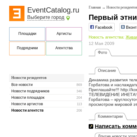
Главная
→
Новости резиденто
EventCatalog.ru
Первый этни
Выберите город
Facebook
Вконт
Площадки
Артисты
Новость агентства:
Живая
12 Мая 2009
Подрядчики
Агентства
Фото
Описание
Новости резидентов
Динамика развития тел
Горбатова и наслаждат
Все новости
869
Приглашайте!!! http:
Новости подрядчиков
346
ТЕЛЕВИДЕНИЕ ИНЕТА! Те
Новости площадок
204
Горбатова – круглосуто
Новости артистов
просмотром мировой этн
113
Новости агентств
206
Комментарии
Написать комм
Другие новости этог