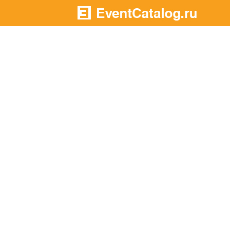
На главную
В разделы:
В
Подрядчики
н
Площадки
а
Артисты
Агентства
В
Портфолио
-
Новости
Добавилось
-