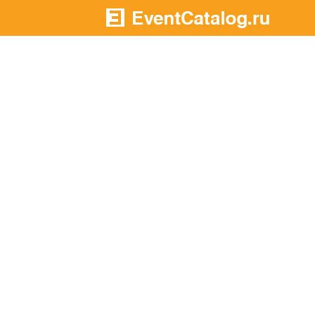
На главную
В разделы:
В
Подрядчики
н
Площадки
а
Артисты
Агентства
В
Портфолио
-
Новости
Добавилось
-