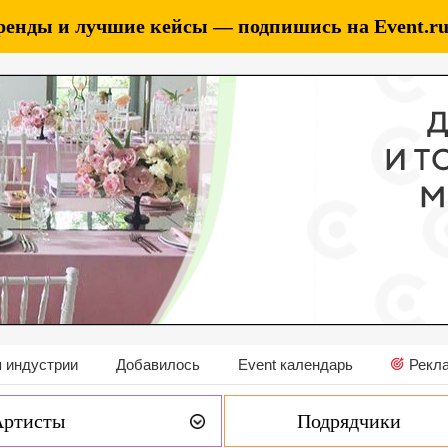
ренды и лучшие кейсы — подпишись на Event.ru 
 индустрии
Добавилось
Event календарь
Рекл
Артисты
Подрядчики