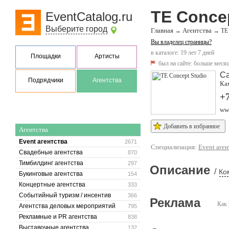
TE Conce
EventCatalog.ru
Выберите город
Главная
Агентства
→
→
TE 
Вы владелец страницы?
в каталоге: 19 лет 7 дней
Площадки
Артисты
был на сайте:
больше месяц
Са
Подрядчики
Агентства
Ка
+7
www
Добавить в избранное
Агентства
Event агентства
2671
Специализация:
Event аген
Свадебные агентства
870
Тимбилдинг агентства
297
Описание
/
Ко
Букинговые агентства
154
Концертные агентства
333
Событийный туризм / инсентив
366
Реклама
Как 
Агентства деловых мероприятий
795
Рекламные и PR агентства
838
Выставочные агентства
132