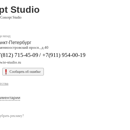
pt Studio
Concept Studio
а назад
нкт-Петербург
менноостровский просп., д.40
/
(812) 715-45-09
+7(911) 954-00-19
.te-studio.ru
Сообщить об ошибке
тства
мментарии
убрать рекламу?