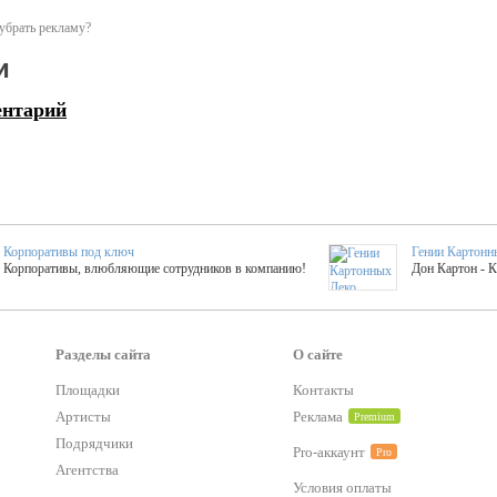
убрать рекламу?
и
ентарий
Корпоративы под ключ
Гении Картонн
Корпоративы, влюбляющие сотрудников в компанию!
Дон Картон - 
Выездные мастер-клас
Группа KAL
Более 420 мастер-классов на выезде на мероприятие!
Яркое музыка
Разделы сайта
О сайте
Площадки
Контакты
Артисты
Реклама
Premium
тер-классы
Букинг компания №1
 25 активностей! Смета за 15 минут!
Оперативная информация о люб
Подрядчики
Pro-аккаунт
Pro
Агентства
Условия оплаты