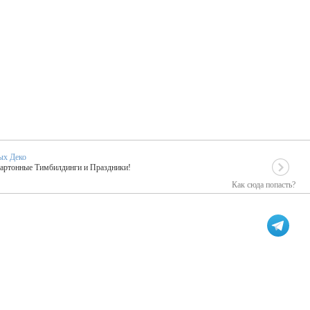
ых Деко
Картонные Тимбилдинги и Праздники!
Как сюда попасть?
EIDOSKOP
льное событие вашего праздника!
ых зарубежных артистах