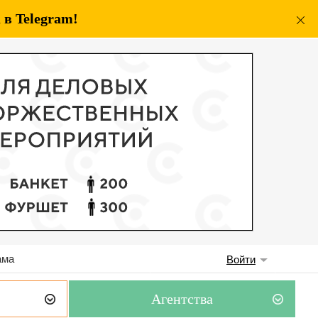
в Telegram!
ама
Войти
Агентства