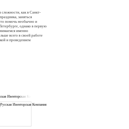
сложности, как в Санкт-
праздника, заняться
осто помочь необычно и
Петербурге, однако в первую
анимаемся именно
льше всего в своей работе
ткой и проведением
иссеры, которые могут как
олютно новый оригинальный
зработки непосредственно
я от подбора ресторана в
посреди зеленой лужайки
 и любовь к нестандартным
менем решения подходят к
пожеланий. В любом случае,
с удовольствием.
ская Ивенторская Компания