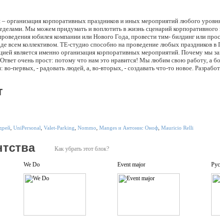
 – организация корпоративных праздников и иных мероприятий любого уровня 
пределами. Мы можем придумать и воплотить в жизнь сценарий корпоративного 
 проведения юбилея компании или Нового Года, провести тим- билдинг или пр
де всем коллективом. ТЕ-студио способно на проведение любых праздников в 
цией является именно организация корпоративных мероприятий. Почему мы з
Ответ очень прост: потому что нам это нравится! Мы любим свою работу, а бо
 во-первых, - радовать людей, а, во-вторых, - создавать что-то новое. Разрабо
й и частных праздников в нашей компании занимаются профессиональные реж
рос какую-либо из уже существующих программ праздника, так и создать абс
т
акже способна организовать для Вас праздник «под ключ», то есть, кроме ра
ью взять на себя все задачи по организации предстоящего мероприятия, начина
т-Петербурга и заканчивая … ну, скажем, организацией полевой гардеробной 
то на Вашем празднике нужно именно это)! Кстати, несмотря на креативность
 является противником старой доброй классики - ведь иногда проверенные вре
дрей
,
UniPersonal
,
Valet-Parking
,
Nommo
,
Manges и Антонис Оноф
,
Mauricio Relli
! Поэтому то, каким будет Ваш праздник, в первую очередь зависит от Ваших 
анизацией Вашего мероприятия - корпоративного или семейного - вдумчиво и 
нтства
Как убрать этот блок?
We Do
Event major
Рус