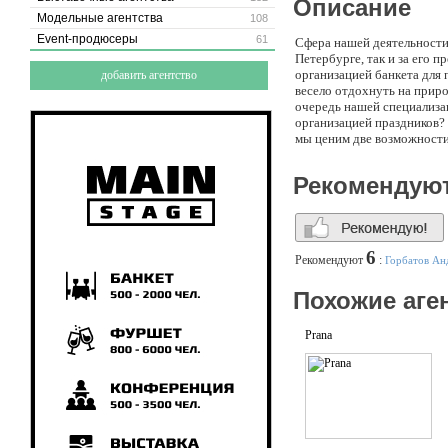
Описание
Модельные агентства
108
Event-продюсеры
61
Сфера нашей деятельности
Петербурге, так и за его 
организацией банкета для
добавить агентство
весело отдохнуть на приро
очередь нашей специализа
организацией праздников? 
мы ценим две возможности:
корпоративных мероприяти
адаптировать под Ваш зап
Рекомендую
сценарий. Наша компания т
креативной части, полност
историческом центре Санк
(если Вы твердо решили, ч
решениям, никто из нас не
6
Рекомендуют
:
Горбатов Ан
ситуации как нельзя лучше
мы будем работать над орг
Похожие аге
Prana